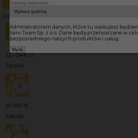
O której zadzwonić:
InServ
Oferty pracy
Elektryk Niemcy
Elektryk
Praca w N
Administratorem danych, które tu wpisujesz będziemy
Serv Team Sp. z o.o. Dane będą przetwarzane w ce
bezpośredniego naszych produktów i usług.
Wyślij
22 - 24 € / h
Zarobki
do 900 €
Zaliczki