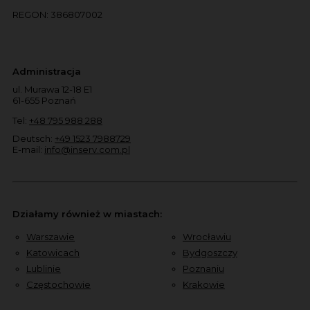
REGON: 386807002
Administracja
ul. Murawa 12-18 E1
61-655 Poznań
Tel:
+48 795 988 288
Deutsch:
+49 1523 7988729
E-mail:
info@inserv.com.pl
Działamy również w miastach:
Warszawie
Wrocławiu
Katowicach
Bydgoszczy
Lublinie
Poznaniu
Częstochowie
Krakowie