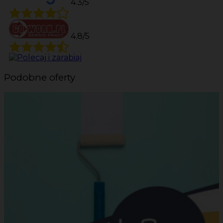
4.3/5
4.8/5
Podobne oferty