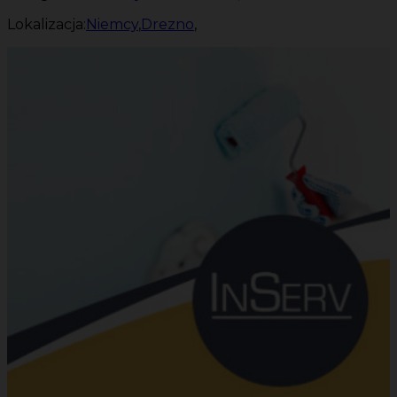
Lokalizacja:
Niemcy
,
Drezno
,