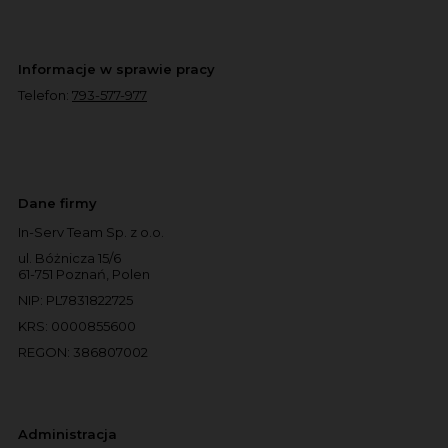
Informacje w sprawie pracy
Telefon:
793-577-977
Dane firmy
In-Serv Team Sp. z o.o.
ul. Bóżnicza 15/6
61-751 Poznań, Polen
NIP: PL7831822725
KRS: 0000855600
REGON: 386807002
Administracja