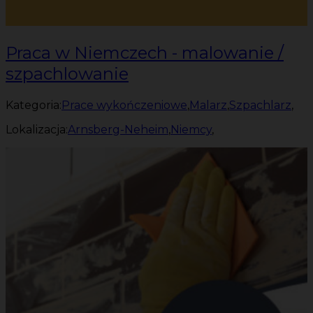
Praca w Niemczech - malowanie /
szpachlowanie
Kategoria:
Prace wykończeniowe
,
Malarz
,
Szpachlarz
,
Lokalizacja:
Arnsberg-Neheim
,
Niemcy
,