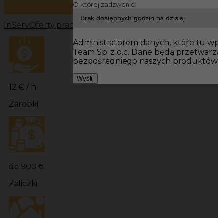
O której zadzwonić:
InServ
Oferty pracy
Prace wykończeniowe Niemcy
Prac
Administratorem danych, które tu wpi
Team Sp. z o.o. Dane będą przetwar
bezpośredniego naszych produktów i
Wyślij
12 € / h
Zarobki
do 900 €
Zaliczki