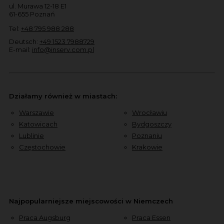
ul. Murawa 12-18 E1
61-655 Poznań
Tel:
+48 795 988 288
Deutsch:
+49 1523 7988729
E-mail:
info@inserv.com.pl
Działamy również w miastach:
Warszawie
Wrocławiu
Katowicach
Bydgoszczy
Lublinie
Poznaniu
Częstochowie
Krakowie
Najpopularniejsze miejscowości w Niemczech
Praca Augsburg
Praca Essen