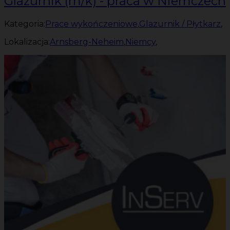
Glazurnik (m/k) - praca w Niemczech
Kategoria:
Prace wykończeniowe
,
Glazurnik / Płytkarz
,
Lokalizacja:
Arnsberg-Neheim
,
Niemcy
,