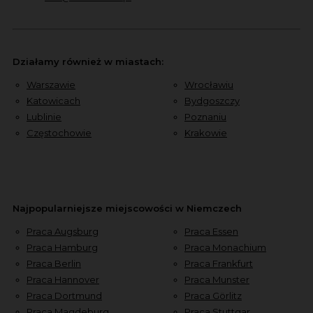
Działamy również w miastach:
Warszawie
Wrocławiu
Katowicach
Bydgoszczy
Lublinie
Poznaniu
Częstochowie
Krakowie
Najpopularniejsze miejscowości w Niemczech
Praca Augsburg
Praca Essen
Praca Hamburg
Praca Monachium
Praca Berlin
Praca Frankfurt
Praca Hannover
Praca Munster
Praca Dortmund
Praca Görlitz
Praca Magdeburg
Praca Stuttgar