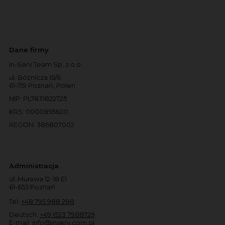
Dane firmy
In-Serv Team Sp. z o.o.
ul. Bóżnicza 15/6
61-751 Poznań, Polen
NIP: PL7831822725
KRS: 0000855600
REGON: 386807002
Administracja
ul. Murawa 12-18 E1
61-655 Poznań
Tel:
+48 795 988 288
Deutsch:
+49 1523 7988729
E-mail:
info@inserv.com.pl