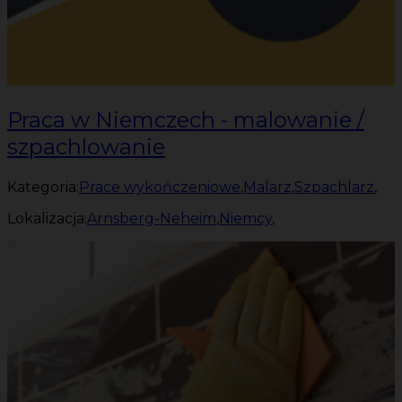
Praca w Niemczech - malowanie /
szpachlowanie
Kategoria:
Prace wykończeniowe
,
Malarz
,
Szpachlarz
,
Lokalizacja:
Arnsberg-Neheim
,
Niemcy
,