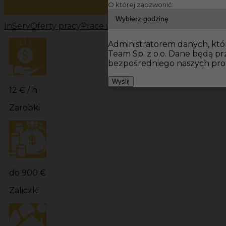
O której zadzwonić:
InServ
Oferty pracy
Prace wykończeniowe Niemcy
Prac
Administratorem danych, któr
Team Sp. z o.o. Dane będą p
bezpośredniego naszych pro
Wyślij
12 € / h
Zarobki
do 900 €
Zaliczki