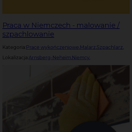
Praca w Niemczech - malowanie /
szpachlowanie
Kategoria:
Prace wykończeniowe
,
Malarz
,
Szpachlarz
,
Lokalizacja:
Arnsberg-Neheim
,
Niemcy
,