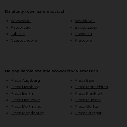
Działamy również w miastach:
Warszawie
Wrocławiu
Katowicach
Bydgoszczy
Lublinie
Poznaniu
Częstochowie
Krakowie
Najpopularniejsze miejscowości w Niemczech
Praca Augsburg
Praca Essen
Praca Hamburg
Praca Monachium
Praca Berlin
Praca Frankfurt
Praca Hannover
Praca Munster
Praca Dortmund
Praca Görlitz
Praca Magdeburg
Praca Stuttgar