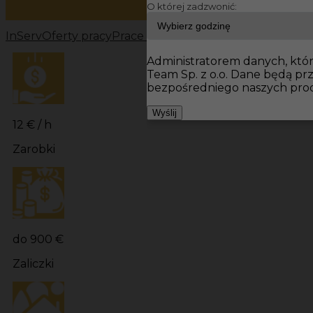
O której zadzwonić:
InServ
Oferty pracy
Prace wykończeniowe Niemcy
Prac
Administratorem danych, które
Team Sp. z o.o. Dane będą p
bezpośredniego naszych prod
Wyślij
12 € / h
Zarobki
do 900 €
Zaliczki