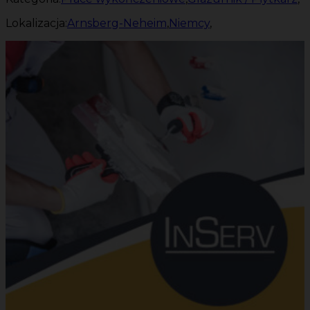
Lokalizacja:
Arnsberg-Neheim
,
Niemcy
,