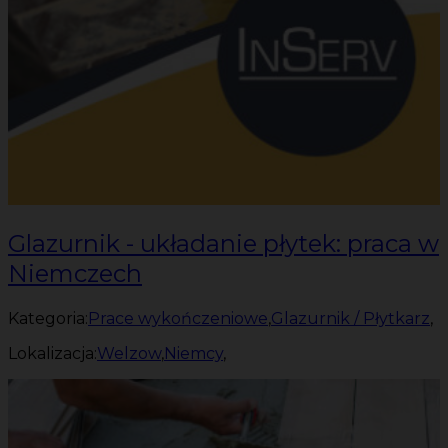
Glazurnik - układanie płytek: praca w
Niemczech
Kategoria:
Prace wykończeniowe
,
Glazurnik / Płytkarz
,
Lokalizacja:
Welzow
,
Niemcy
,