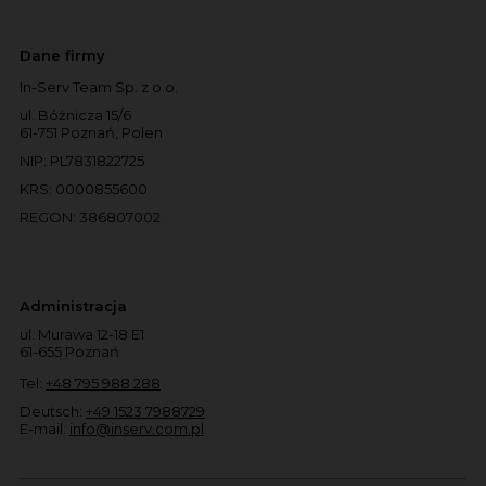
Dane firmy
In-Serv Team Sp. z o.o.
ul. Bóżnicza 15/6
61-751 Poznań, Polen
NIP: PL7831822725
KRS: 0000855600
REGON: 386807002
Administracja
ul. Murawa 12-18 E1
61-655 Poznań
Tel:
+48 795 988 288
Deutsch:
+49 1523 7988729
E-mail:
info@inserv.com.pl