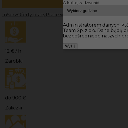
O której zadzwonić:
InServ
Oferty pracy
Prace wykończeniowe Ingolstadt
Pr
Administratorem danych, któr
Team Sp. z o.o. Dane będą 
bezpośredniego naszych pro
Wyślij
12 € / h
Zarobki
do 900 €
Zaliczki