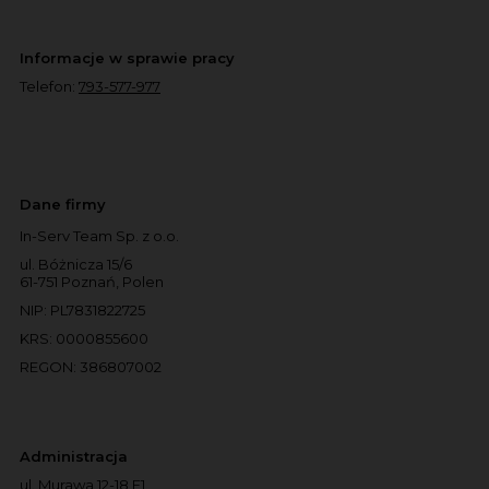
Informacje w sprawie pracy
Telefon:
793-577-977
Dane firmy
In-Serv Team Sp. z o.o.
ul. Bóżnicza 15/6
61-751 Poznań, Polen
NIP: PL7831822725
KRS: 0000855600
REGON: 386807002
Administracja
ul. Murawa 12-18 E1