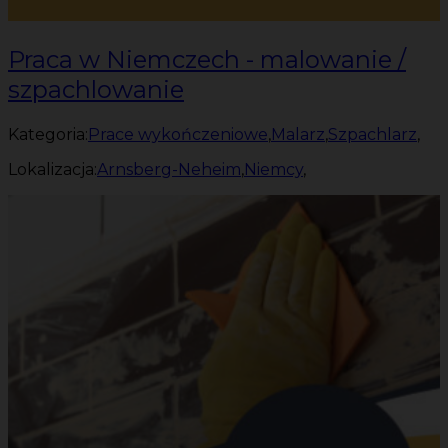
Praca w Niemczech - malowanie /
szpachlowanie
Kategoria:
Prace wykończeniowe
,
Malarz
,
Szpachlarz
,
Lokalizacja:
Arnsberg-Neheim
,
Niemcy
,