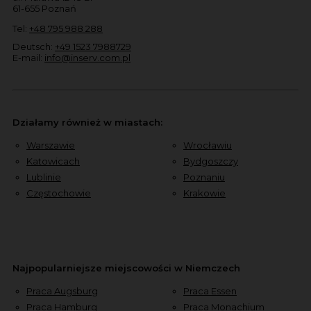
61-655 Poznań
Tel:
+48 795 988 288
Deutsch:
+49 1523 7988729
E-mail:
info@inserv.com.pl
Działamy również w miastach:
Warszawie
Wrocławiu
Katowicach
Bydgoszczy
Lublinie
Poznaniu
Częstochowie
Krakowie
Najpopularniejsze miejscowości w Niemczech
Praca Augsburg
Praca Essen
Praca Hamburg
Praca Monachium