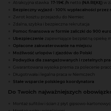
Atrakcyjna stawka
17-19
€ /h
netto
(NA RĘKĘ)
w z
Bezpieczny wyjazd - 100% wypłacalności przez 
Zwrot kosztu przejazdu do Niemiec
Zdalna, szybka i bezpieczna rekrutacja
Pomoc finansowa w formie zaliczki do 900 eur
Ubezpieczenie
zapewniające bezpłatną opiekę 
Opłacone zakwaterowanie na miejscu
Możliwość urlopów i zjazdów do Polski
Podwyżka dla zaangażowanych i rzetelnych p
Gwarantowana wysoka premia za polecenie prac
Długotrwała i legalna praca w Niemczech
Stałe wsparcie polskiego koordynatora
Do Twoich najważniejszych obowiązkó
Montaż sufitów i ścian z płyt gipsowo-kartonowy
Montaż wełny ocieplającej