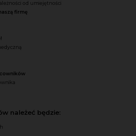
ależności od umiejętności
naszą firmę
o!
medyczną
racowników
ownika
w należeć będzie:
ch