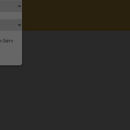
/K
n-Serv