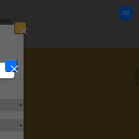
takt
!