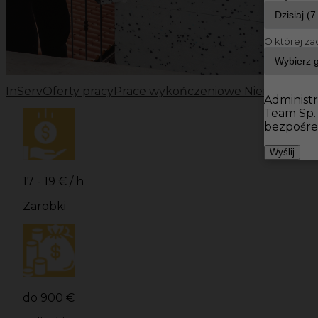
O której za
InServ
Oferty pracy
Prace wykończeniowe Niemcy
Prac
Administr
Team Sp.
bezpośre
Wyślij
17 - 19 € / h
Zarobki
do 900 €