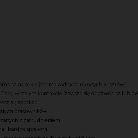
zarobisz na rękę! (nie ma żadnych ukrytych kosztów)
 Tobą w stałym kontakcie (zawsze się dodzwonisz lub d
esz się spotkać
tałych pracowników
ązanych z zatrudnieniem
zna i bardzo sprawna