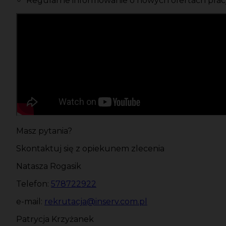
Regularne informowanie o nowych ofertach pracy
Masz pytania?
Skontaktuj się z opiekunem zlecenia
Natasza Rogasik
Telefon:
578722922
e-mail:
rekrutacja@inserv.com.pl
Patrycja Krzyżanek