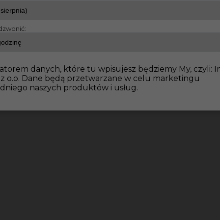
dzwonić:
e wykończeniowe
Praca w Niemczech dla montera płyt G
atorem danych, które tu wpisujesz będziemy My, czyli: I
 z o.o. Dane będą przetwarzane w celu marketingu
dniego naszych produktów i usług.