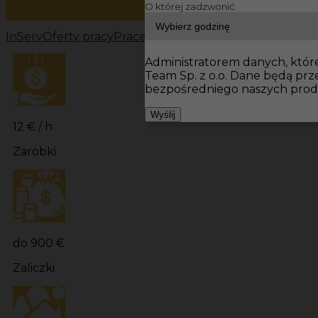
O której zadzwonić:
InServ
Oferty pracy
Prace wykończeniowe Niemcy
Prac
Administratorem danych, które 
Team Sp. z o.o. Dane będą pr
bezpośredniego naszych produ
Wyślij
12 € / h
Zarobki
do 900 €
Zaliczki