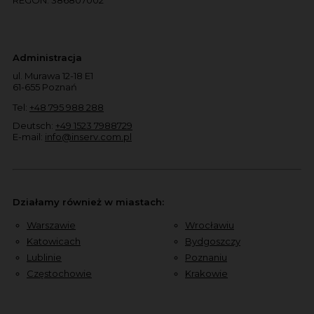
Administracja
ul. Murawa 12-18 E1
61-655 Poznań
Tel:
+48 795 988 288
Deutsch:
+49 1523 7988729
E-mail:
info@inserv.com.pl
Działamy również w miastach:
Warszawie
Wrocławiu
Katowicach
Bydgoszczy
Lublinie
Poznaniu
Częstochowie
Krakowie