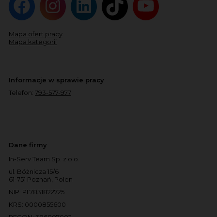
Mapa ofert pracy
Mapa kategorii
Informacje w sprawie pracy
Telefon:
793-577-977
Dane firmy
In-Serv Team Sp. z o.o.
ul. Bóżnicza 15/6
61-751 Poznań, Polen
NIP: PL7831822725
KRS: 0000855600
REGON: 386807002