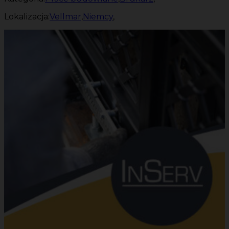
Lokalizacja:
Vellmar
,
Niemcy
,