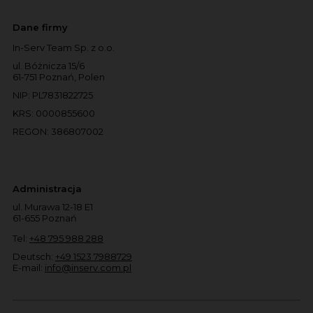
Dane firmy
In-Serv Team Sp. z o.o.
ul. Bóżnicza 15/6
61-751 Poznań, Polen
NIP: PL7831822725
KRS: 0000855600
REGON: 386807002
Administracja
ul. Murawa 12-18 E1
61-655 Poznań
Tel:
+48 795 988 288
Deutsch:
+49 1523 7988729
E-mail:
info@inserv.com.pl