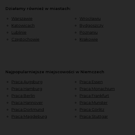
Działamy również w miastach:
Warszawie
Wrocławiu
Katowicach
Bydgoszczy
Lublinie
Poznaniu
Częstochowie
Krakowie
Najpopularniejsze miejscowości w Niemczech
Praca Augsburg
Praca Essen
Praca Hamburg
Praca Monachium
Praca Berlin
Praca Frankfurt
Praca Hannover
Praca Munster
Praca Dortmund
Praca Görlitz
Praca Magdeburg
Praca Stuttgar