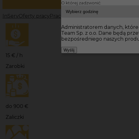
O której zadzwonić:
InServ
Oferty pracy
Prace budowlane Niemcy
Prace bu
Administratorem danych, które 
Team Sp. z o.o. Dane będą prz
bezpośredniego naszych produ
Wyślij
15 € / h
Zarobki
do 900 €
Zaliczki