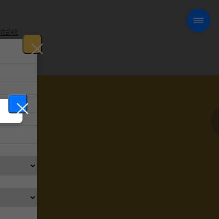
takt
!