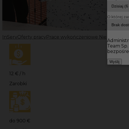
O której za
InServ
Oferty pracy
Prace wykończeniowe Niemcy
Prac
Administr
Team Sp.
bezpośre
Wyślij
12 € / h
Zarobki
do 900 €