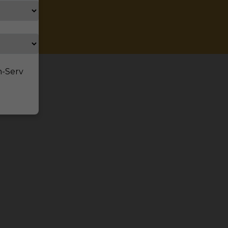
ppstadt
n-Serv