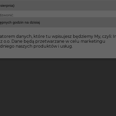
dzwonić:
e wykończeniowe
Praca w Niemczech dla regipsiarza - Li
atorem danych, które tu wpisujesz będziemy My, czyli: I
 z o.o. Dane będą przetwarzane w celu marketingu
dniego naszych produktów i usług.