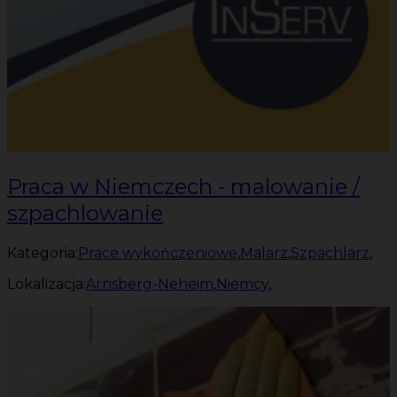
Praca w Niemczech - malowanie /
szpachlowanie
Kategoria:
Prace wykończeniowe
,
Malarz
,
Szpachlarz
,
Lokalizacja:
Arnsberg-Neheim
,
Niemcy
,