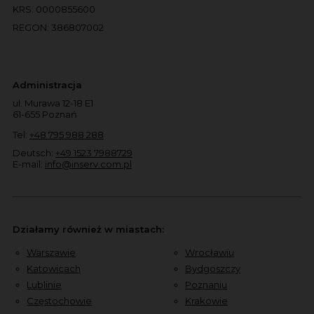
KRS: 0000855600
REGON: 386807002
Administracja
ul. Murawa 12-18 E1
61-655 Poznań
Tel:
+48 795 988 288
Deutsch:
+49 1523 7988729
E-mail:
info@inserv.com.pl
Działamy również w miastach:
Warszawie
Wrocławiu
Katowicach
Bydgoszczy
Lublinie
Poznaniu
Częstochowie
Krakowie