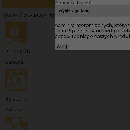
O której zadzwonić:
InServ
Oferty pracy
Prace wykończeniowe Niemcy
Prac
Administratorem danych, które t
Team Sp. z o.o. Dane będą prze
bezpośredniego naszych produk
Wyślij
15 - 17 € / h
Zarobki
do 900 €
Zaliczki