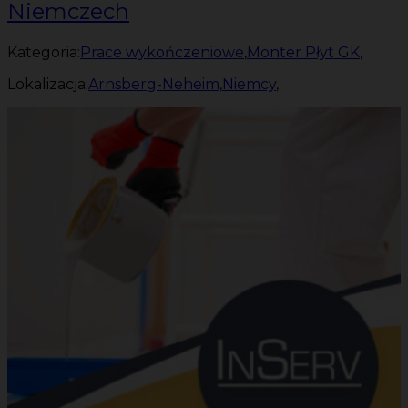
Niemczech
Kategoria:
Prace wykończeniowe
,
Monter Płyt GK
,
Lokalizacja:
Arnsberg-Neheim
,
Niemcy
,