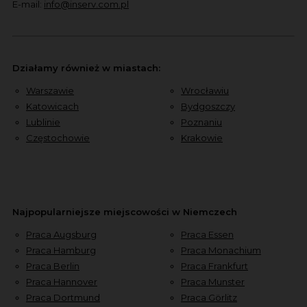
E-mail:
info@inserv.com.pl
Działamy również w miastach:
Warszawie
Wrocławiu
Katowicach
Bydgoszczy
Lublinie
Poznaniu
Częstochowie
Krakowie
Najpopularniejsze miejscowości w Niemczech
Praca Augsburg
Praca Essen
Praca Hamburg
Praca Monachium
Praca Berlin
Praca Frankfurt
Praca Hannover
Praca Munster
Praca Dortmund
Praca Görlitz