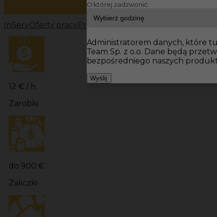
O której zadzwonić:
InServ
Oferty pracy
Prace wykończeniowe Niemcy
Prac
Administratorem danych, które tu 
Team Sp. z o.o. Dane będą przet
bezpośredniego naszych produkt
Wyślij
12 € / h
Zarobki
do 900 €
Zaliczki