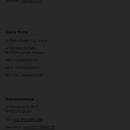
Telefon:
793-577-977
Dane firmy
In-Serv Team Sp. z o.o.
ul. Bóżnicza 15/6
61-751 Poznań, Polen
NIP: PL7831822725
KRS: 0000855600
REGON: 386807002
Administracja
ul. Murawa 12-18 E1
61-655 Poznań
Tel:
+48 795 988 288
Deutsch:
+49 1523 7988729