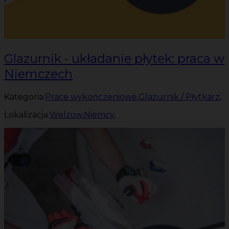
Glazurnik - układanie płytek: praca w
Niemczech
Kategoria:
Prace wykończeniowe
,
Glazurnik / Płytkarz
,
Lokalizacja:
Welzow
,
Niemcy
,