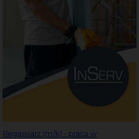
Regipsiarz (m/k) - praca w