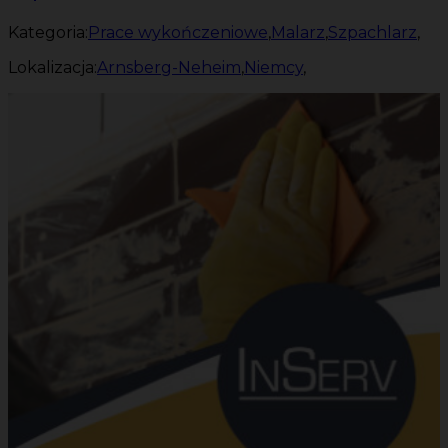
Kategoria:
Prace wykończeniowe
,
Malarz
,
Szpachlarz
,
Lokalizacja:
Arnsberg-Neheim
,
Niemcy
,