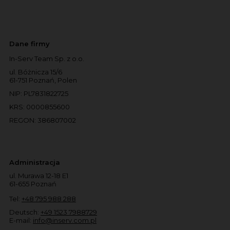
Dane firmy
In-Serv Team Sp. z o.o.
ul. Bóżnicza 15/6
61-751 Poznań, Polen
NIP: PL7831822725
KRS: 0000855600
REGON: 386807002
Administracja
ul. Murawa 12-18 E1
61-655 Poznań
Tel:
+48 795 988 288
Deutsch:
+49 1523 7988729
E-mail:
info@inserv.com.pl