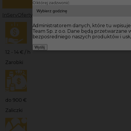
O której zadzwonić:
InServ
Oferty pracy
Prace wykończeniowe Niemcy
Prac
Administratorem danych, które tu wpisujes
Team Sp. z o.o. Dane będą przetwarzane 
bezpośredniego naszych produktów i usł
Wyślij
12 - 14 € / h
Zarobki
do 900 €
Zaliczki