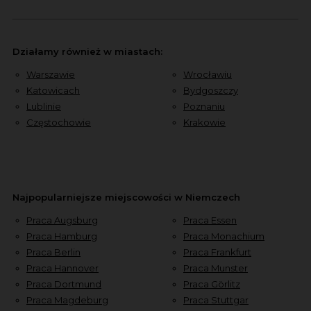
Działamy również w miastach:
Warszawie
Wrocławiu
Katowicach
Bydgoszczy
Lublinie
Poznaniu
Częstochowie
Krakowie
Najpopularniejsze miejscowości w Niemczech
Praca Augsburg
Praca Essen
Praca Hamburg
Praca Monachium
Praca Berlin
Praca Frankfurt
Praca Hannover
Praca Munster
Praca Dortmund
Praca Görlitz
Praca Magdeburg
Praca Stuttgar