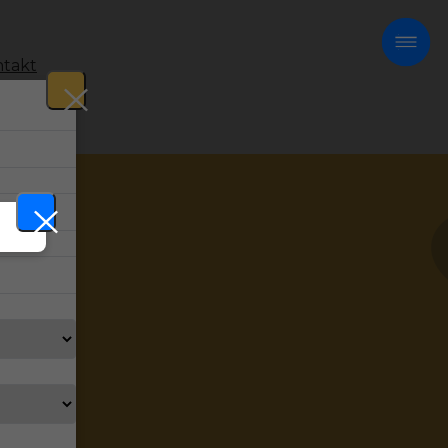
takt
!