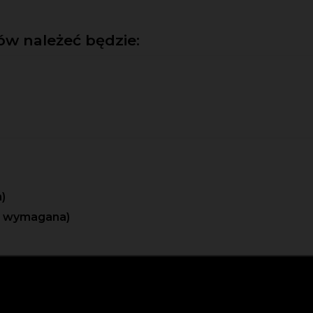
w należeć będzie:
)
e wymagana)