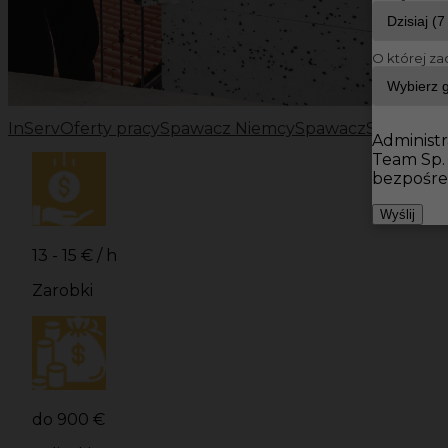
O której za
InServ
Oferty pracy
Spawacz Niemcy
Spawacz
Spawacz p
Administr
Team Sp.
bezpośre
Wyślij
13 - 15 € / h
Zarobki
do 900 €