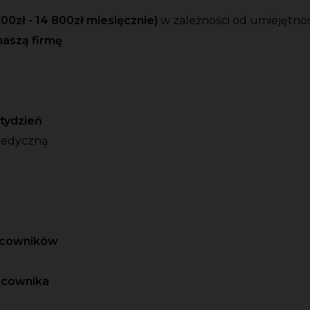
700zł - 14 800zł miesięcznie)
w zależności od umiejętnoś
naszą firmę
o tydzień
medyczną
racowników
acownika