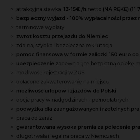
atrakcyjna stawka
13-15
€ /h
netto
(NA RĘKĘ)
(11 
bezpieczny wyjazd - 100% wypłacalności przez 
terminowe wypłaty
zwrot kosztu przejazdu do Niemiec
zdalna, szybka i bezpieczna rekrutacja
pomoc finansowa w formie zaliczki 150 euro c
ubezpieczenie
zapewniające bezpłatną opiekę 
możliwość rejestracji w ZUS
opłacone zakwaterowanie na miejscu
możliwość urlopów i zjazdów do Polski
opcja pracy w nadgodzinach - pełnopłatnych
podwyżka dla zaangażowanych i rzetelnych p
praca od zaraz
gwarantowana wysoka premia za polecenie pr
długotrwała i legalna praca w Niemczech