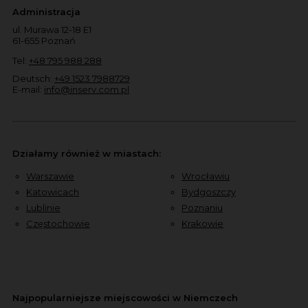
Administracja
ul. Murawa 12-18 E1
61-655 Poznań
Tel:
+48 795 988 288
Deutsch:
+49 1523 7988729
E-mail:
info@inserv.com.pl
Działamy również w miastach:
Warszawie
Wrocławiu
Katowicach
Bydgoszczy
Lublinie
Poznaniu
Częstochowie
Krakowie
Najpopularniejsze miejscowości w Niemczech