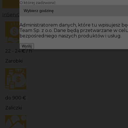
O której zadzwonić:
InServ
Oferty pracy
Elektryk Niemcy
Elektryk
Praca w Ni
Administratorem danych, które tu wpisujesz będ
Team Sp. z o.o. Dane będą przetwarzane w cel
bezpośredniego naszych produktów i usług.
Wyślij
22 - 24 € / h
Zarobki
do 900 €
Zaliczki