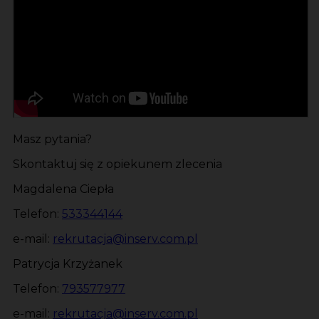
Masz pytania?
Skontaktuj się z opiekunem zlecenia
Magdalena Ciepła
Telefon:
533344144
e-mail:
rekrutacja@inserv.com.pl
Patrycja Krzyżanek
Telefon:
793577977
e-mail:
rekrutacja@inserv.com.pl