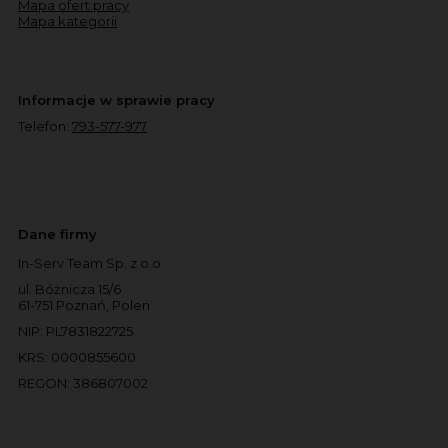
Mapa ofert pracy
Mapa kategorii
Informacje w sprawie pracy
Telefon:
793-577-977
Dane firmy
In-Serv Team Sp. z o.o.
ul. Bóżnicza 15/6
61-751 Poznań, Polen
NIP: PL7831822725
KRS: 0000855600
REGON: 386807002