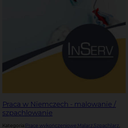
Praca w Niemczech - malowanie /
szpachlowanie
Kategoria:
Prace wykończeniowe
,
Malarz
,
Szpachlarz
,