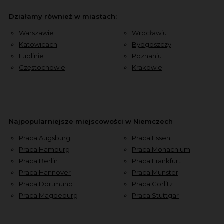
Działamy również w miastach:
Warszawie
Wrocławiu
Katowicach
Bydgoszczy
Lublinie
Poznaniu
Częstochowie
Krakowie
Najpopularniejsze miejscowości w Niemczech
Praca Augsburg
Praca Essen
Praca Hamburg
Praca Monachium
Praca Berlin
Praca Frankfurt
Praca Hannover
Praca Munster
Praca Dortmund
Praca Görlitz
Praca Magdeburg
Praca Stuttgar