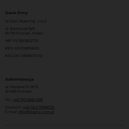
Dane firmy
In-Serv Team Sp. z o.o.
ul. Bóżnicza 15/6
61-751 Poznań, Polen
NIP: PL7831822725
KRS: 0000855600
REGON: 386807002
Administracja
ul. Murawa 12-18 E1
61-655 Poznań
Tel:
+48 795 988 288
Deutsch:
+49 1523 7988729
E-mail:
info@inserv.com.pl