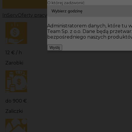
O której zadzwonić:
InServ
Oferty pracy
Prace wykończeniowe Niemcy
Prac
Administratorem danych, które tu wp
Team Sp. z o.o. Dane będą przetwa
bezpośredniego naszych produktów 
Wyślij
12 € / h
Zarobki
do 900 €
Zaliczki