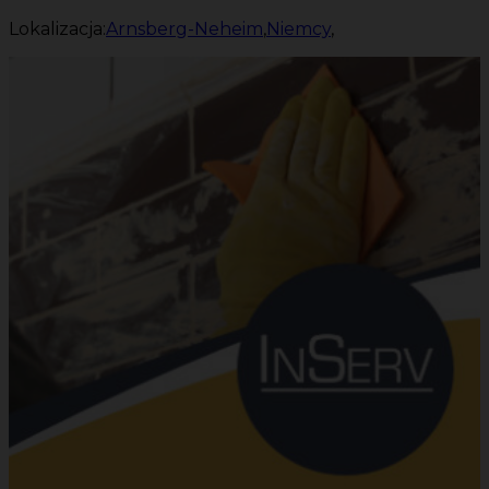
Lokalizacja:
Arnsberg-Neheim
,
Niemcy
,