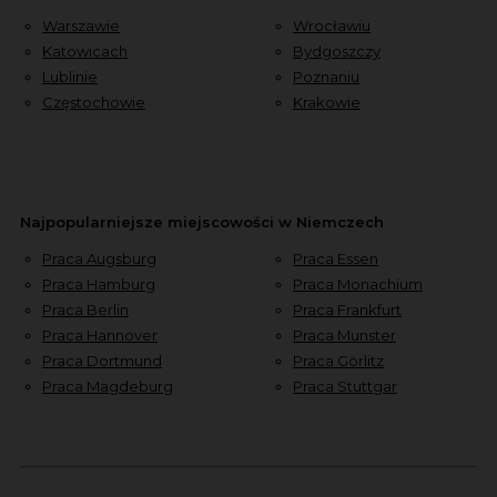
Warszawie
Wrocławiu
Katowicach
Bydgoszczy
Lublinie
Poznaniu
Częstochowie
Krakowie
Najpopularniejsze miejscowości w Niemczech
Praca Augsburg
Praca Essen
Praca Hamburg
Praca Monachium
Praca Berlin
Praca Frankfurt
Praca Hannover
Praca Munster
Praca Dortmund
Praca Görlitz
Praca Magdeburg
Praca Stuttgar