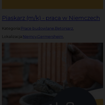
Piaskarz (m/k) - praca w Niemczech
Kategoria:
Prace budowlane
,
Betoniarz
,
Lokalizacja:
Niemcy
,
Germersheim
,