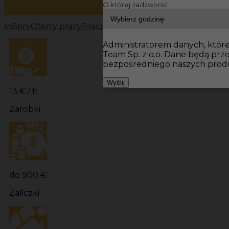
O której zadzwonić:
InServ
Oferty pracy
Prace budowlane Niemcy
Prace bu
Administratorem danych, które 
Team Sp. z o.o. Dane będą pr
bezpośredniego naszych produ
Wyślij
13 € / h
Zarobki
do 900 €
Zaliczki