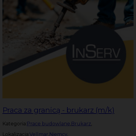
Praca za granicą - brukarz (m/k)
Kategoria:
Prace budowlane
,
Brukarz
,
Lokalizacja:
Vellmar
,
Niemcy
,