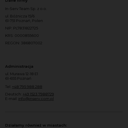
Dane firmy
In-Serv Team Sp. z o.o.
ul. Bóżnicza 15/6
61-751 Poznań, Polen
NIP: PL7831822725
KRS: 0000855600
REGON: 386807002
Administracja
ul. Murawa 12-18 E1
61-655 Poznań
Tel:
+48 795 988 288
Deutsch:
+49 1523 7988729
E-mail:
info@inserv.com.pl
Działamy również w miastach: