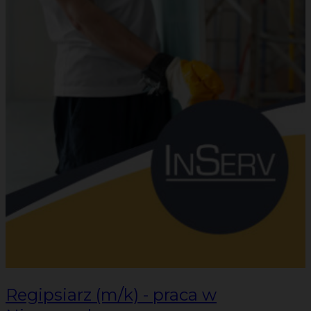
Regipsiarz (m/k) - praca w