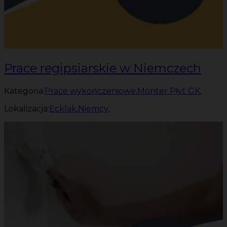
Prace regipsiarskie w Niemczech
Kategoria:
Prace wykończeniowe
,
Monter Płyt GK
,
Lokalizacja:
Ecklak
,
Niemcy
,