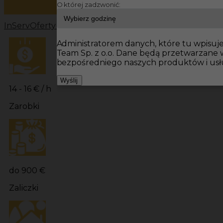
O której zadzwonić:
InServ
Oferty pracy
Monter Płyt GK Niemcy
Monter Płyt
Administratorem danych, które tu wpisujes
Team Sp. z o.o. Dane będą przetwarzane
bezpośredniego naszych produktów i usł
Wyślij
14 - 16 € / h
Zarobki
do 900 €
Zaliczki