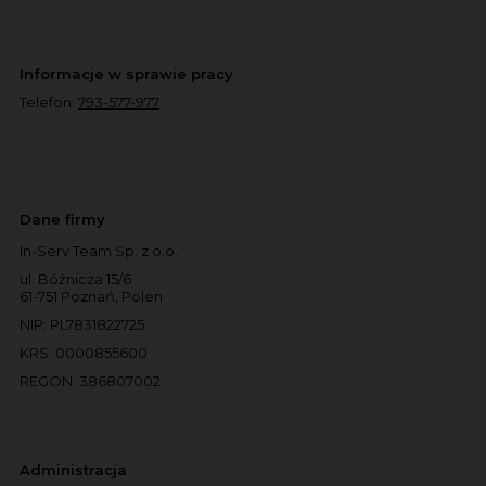
Informacje w sprawie pracy
Telefon:
793-577-977
Dane firmy
In-Serv Team Sp. z o.o.
ul. Bóżnicza 15/6
61-751 Poznań, Polen
NIP: PL7831822725
KRS: 0000855600
REGON: 386807002
Administracja