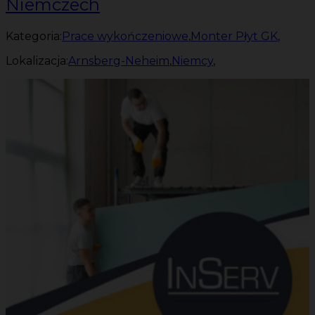
Niemczech
Kategoria:
Prace wykończeniowe
,
Monter Płyt GK
,
Lokalizacja:
Arnsberg-Neheim
,
Niemcy
,