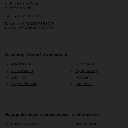
ul. Murawa 12-18 E1
61-655 Poznań
Tel:
+48 795 988 288
Deutsch:
+49 1523 7988729
E-mail:
info@inserv.com.pl
Działamy również w miastach:
Warszawie
Wrocławiu
Katowicach
Bydgoszczy
Lublinie
Poznaniu
Częstochowie
Krakowie
Najpopularniejsze miejscowości w Niemczech
Praca Augsburg
Praca Essen