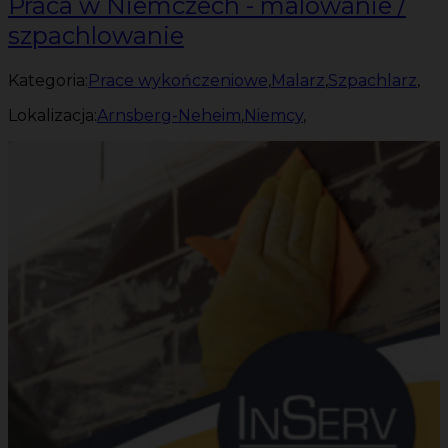
Praca w Niemczech - malowanie /
szpachlowanie
Kategoria:
Prace wykończeniowe
,
Malarz
,
Szpachlarz
,
Lokalizacja:
Arnsberg-Neheim
,
Niemcy
,