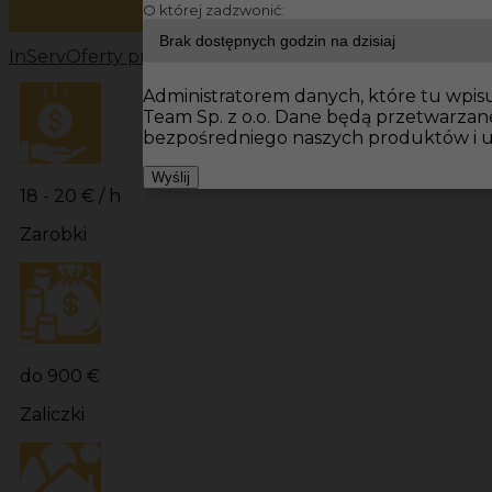
O której zadzwonić:
InServ
Oferty pracy
Prace wykończeniowe Niemcy
Prac
Administratorem danych, które tu wpisuj
Team Sp. z o.o. Dane będą przetwarza
bezpośredniego naszych produktów i u
Wyślij
18 - 20 € / h
Zarobki
do 900 €
Zaliczki