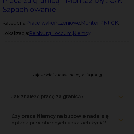
Praca za granicą - Montaż płyt G/K -
Szpachlowanie
Kategoria:
Prace wykończeniowe
,
Monter Płyt GK
,
Lokalizacja:
Rehburg Loccum
,
Niemcy
,
Najczęściej zadawane pytania (FAQ)
Jak znaleźć pracę za granicą?
Czy praca Niemcy na budowie nadal się
opłaca przy obecnych kosztach życia?