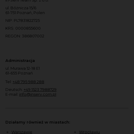
ul. Bóżnicza 15/6
61-751 Poznań, Polen
NIP: PL7831822725
KRS: 0000855600
REGON: 386807002
Administracja
ul. Murawa 12-18 E1
61-655 Poznań
Tel:
+48 795 988 288
Deutsch:
+49 1523 7988729
E-mail:
info@inserv.com.pl
Działamy również w miastach:
Warszawie
Wrocławiu