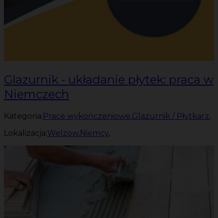
Glazurnik - układanie płytek: praca w
Niemczech
Kategoria:
Prace wykończeniowe
,
Glazurnik / Płytkarz
,
Lokalizacja:
Welzow
,
Niemcy
,