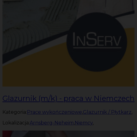
Glazurnik (m/k) - praca w Niemczech
Kategoria:
Prace wykończeniowe
,
Glazurnik / Płytkarz
,
Lokalizacja:
Arnsberg-Neheim
,
Niemcy
,