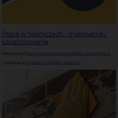
Praca w Niemczech - malowanie /
szpachlowanie
Kategoria:
Prace wykończeniowe
,
Malarz
,
Szpachlarz
,
Lokalizacja:
Arnsberg-Neheim
,
Niemcy
,