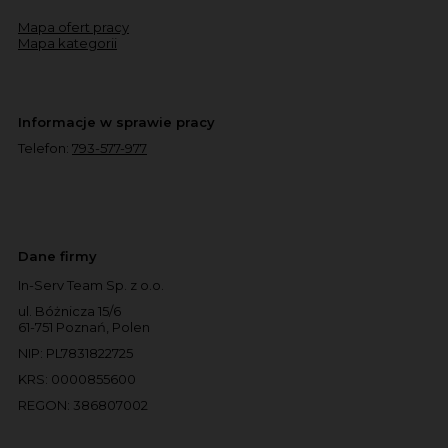
Mapa ofert pracy
Mapa kategorii
Informacje w sprawie pracy
Telefon:
793-577-977
Dane firmy
In-Serv Team Sp. z o.o.
ul. Bóżnicza 15/6
61-751 Poznań, Polen
NIP: PL7831822725
KRS: 0000855600
REGON: 386807002