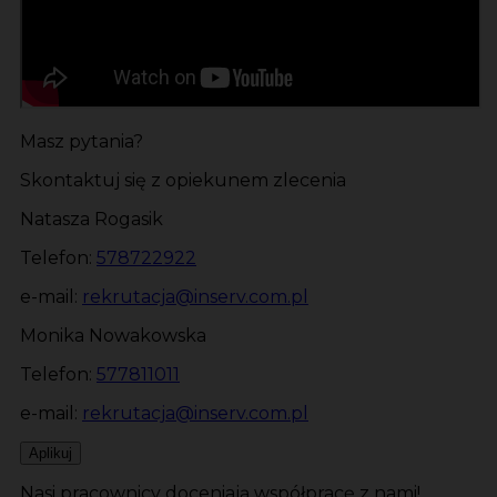
Masz pytania?
Skontaktuj się z opiekunem zlecenia
Natasza Rogasik
Telefon:
578722922
e-mail:
rekrutacja@inserv.com.pl
Monika Nowakowska
Telefon:
577811011
e-mail:
rekrutacja@inserv.com.pl
Aplikuj
Nasi pracownicy doceniają współpracę z nami!