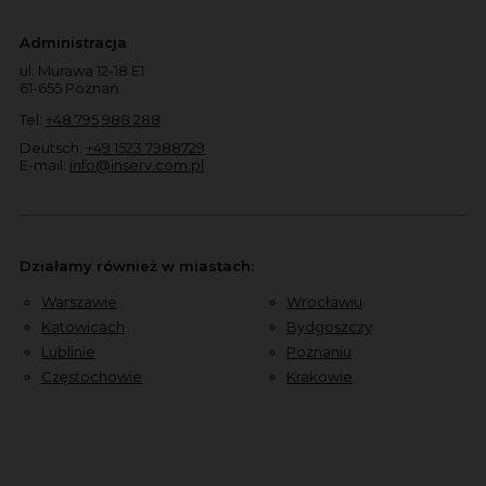
Administracja
ul. Murawa 12-18 E1
61-655 Poznań
Tel:
+48 795 988 288
Deutsch:
+49 1523 7988729
E-mail:
info@inserv.com.pl
Działamy również w miastach:
Warszawie
Wrocławiu
Katowicach
Bydgoszczy
Lublinie
Poznaniu
Częstochowie
Krakowie