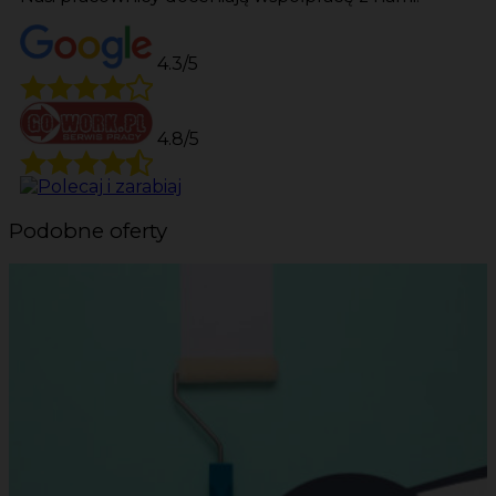
4.3/5
4.8/5
Podobne oferty