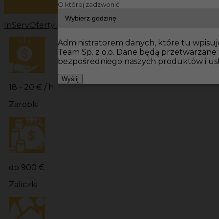
O której zadzwonić:
InServ
Oferty pracy
Prace wykończeniowe Niemcy
Prac
Administratorem danych, które tu wpisuje
Team Sp. z o.o. Dane będą przetwarzane
bezpośredniego naszych produktów i us
Wyślij
18 - 20 € / h
Zarobki
do 900 €
Zaliczki