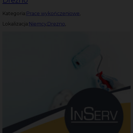
Drezno
Kategoria:
Prace wykończeniowe
,
Lokalizacja:
Niemcy
,
Drezno
,