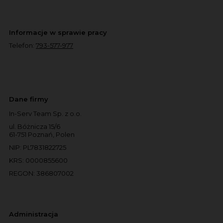
Informacje w sprawie pracy
Telefon:
793-577-977
Dane firmy
In-Serv Team Sp. z o.o.
ul. Bóżnicza 15/6
61-751 Poznań, Polen
NIP: PL7831822725
KRS: 0000855600
REGON: 386807002
Administracja