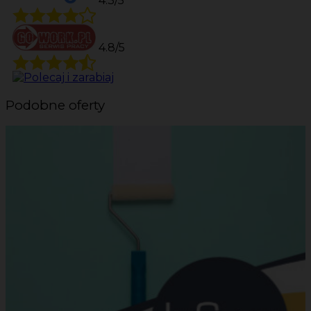
4.3/5
4.8/5
Podobne oferty