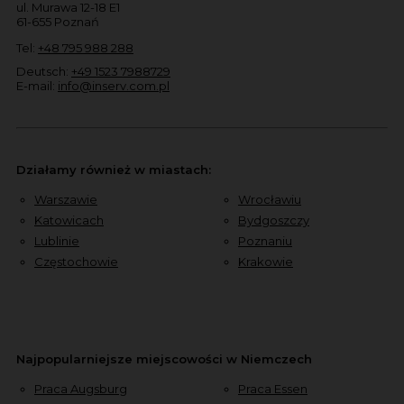
ul. Murawa 12-18 E1
61-655 Poznań
Tel:
+48 795 988 288
Deutsch:
+49 1523 7988729
E-mail:
info@inserv.com.pl
Działamy również w miastach:
Warszawie
Wrocławiu
Katowicach
Bydgoszczy
Lublinie
Poznaniu
Częstochowie
Krakowie
Najpopularniejsze miejscowości w Niemczech
Praca Augsburg
Praca Essen