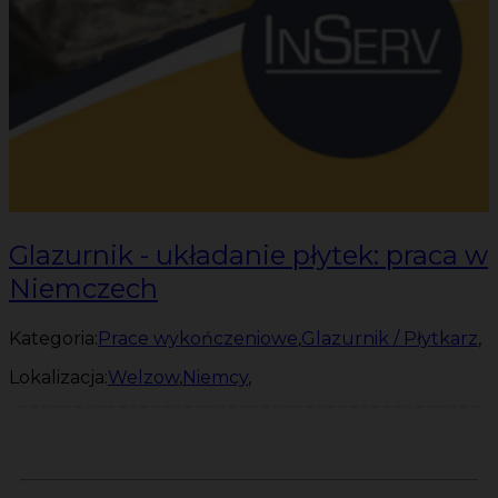
Glazurnik - układanie płytek: praca w
Niemczech
Kategoria:
Prace wykończeniowe
,
Glazurnik / Płytkarz
,
Lokalizacja:
Welzow
,
Niemcy
,