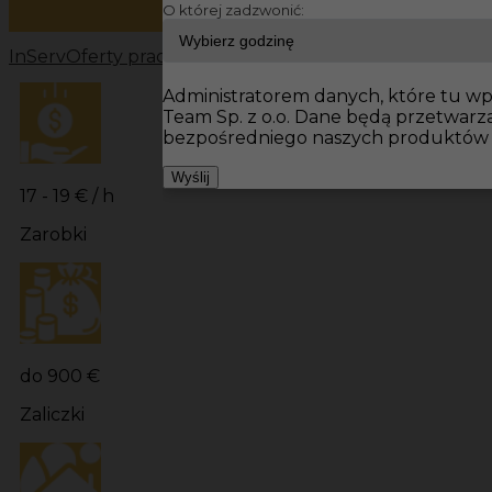
O której zadzwonić:
InServ
Oferty pracy
Prace wykończeniowe Jessen
Prace
Administratorem danych, które tu wpi
Team Sp. z o.o. Dane będą przetwar
bezpośredniego naszych produktów i
Wyślij
17 - 19 € / h
Zarobki
do 900 €
Zaliczki