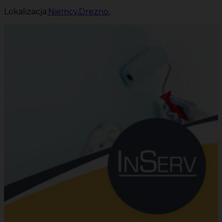
Lokalizacja:
Niemcy
,
Drezno
,