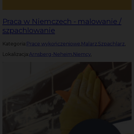
Praca w Niemczech - malowanie /
szpachlowanie
Kategoria:
Prace wykończeniowe
,
Malarz
,
Szpachlarz
,
Lokalizacja:
Arnsberg-Neheim
,
Niemcy
,