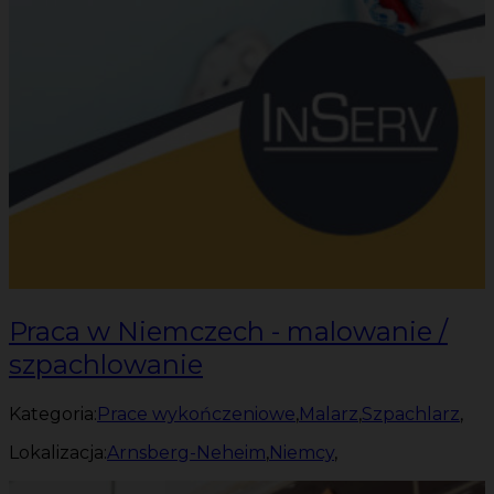
Praca w Niemczech - malowanie /
szpachlowanie
Kategoria:
Prace wykończeniowe
,
Malarz
,
Szpachlarz
,
Lokalizacja:
Arnsberg-Neheim
,
Niemcy
,