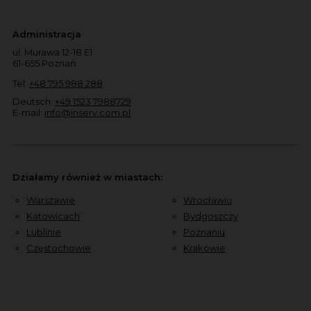
Administracja
ul. Murawa 12-18 E1
61-655 Poznań
Tel:
+48 795 988 288
Deutsch:
+49 1523 7988729
E-mail:
info@inserv.com.pl
Działamy również w miastach:
Warszawie
Wrocławiu
Katowicach
Bydgoszczy
Lublinie
Poznaniu
Częstochowie
Krakowie