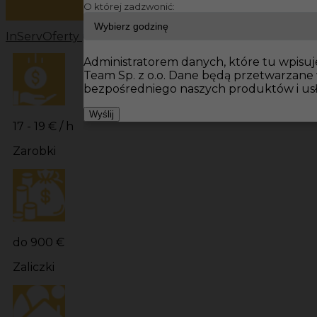
O której zadzwonić:
InServ
Oferty pracy
Prace wykończeniowe Niemcy
Prac
Administratorem danych, które tu wpisuje
Team Sp. z o.o. Dane będą przetwarzane
bezpośredniego naszych produktów i us
Wyślij
17 - 19 € / h
Zarobki
do 900 €
Zaliczki