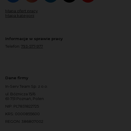
Mapa ofert pracy
Mapa kategorii
Informacje w sprawie pracy
Telefon:
793-577-977
Dane firmy
In-Serv Team Sp. z o.o.
ul. Bóżnicza 15/6
61-751 Poznań, Polen
NIP: PL7831822725
KRS: 0000855600
REGON: 386807002