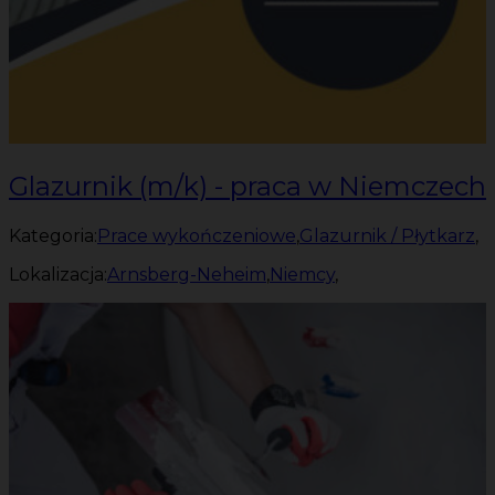
Glazurnik (m/k) - praca w Niemczech
Kategoria:
Prace wykończeniowe
,
Glazurnik / Płytkarz
,
Lokalizacja:
Arnsberg-Neheim
,
Niemcy
,