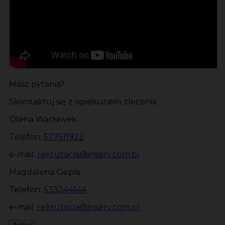
Masz pytania?
Skontaktuj się z opiekunem zlecenia
Olena Wacławek
Telefon:
577511922
e-mail:
rekrutacja@inserv.com.pl
Magdalena Ciepła
Telefon:
533344144
e-mail:
rekrutacja@inserv.com.pl