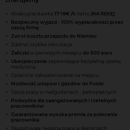
Atrakcyjna stawka
17-19
€ /h
netto
(NA RĘKĘ)
Bezpieczny wyjazd - 100% wypłacalności przez
naszą firmę
Zwrot kosztu przejazdu do Niemiec
Zdalna i szybka rekrutacja
Zaliczki
w pierwszym miesiącu
do 900 euro
Ubezpieczenie
zapewniające bezpłatną opiekę
medyczną
Opłacone zakwaterowanie na miejscu
Możliwość urlopów i zjazdów do Polski
Opcja pracy w nadgodzinach - pełnopłatnych
Podwyżka dla zaangażowanych i rzetelnych
pracowników
Gwarantowana wysoka premia za polecenie
pracownika
Długotrwała i legalna praca w Niemczech