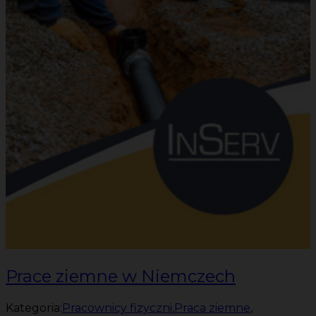
Prace ziemne w Niemczech
Kategoria:
Pracownicy fizyczni
,
Praca ziemne
,