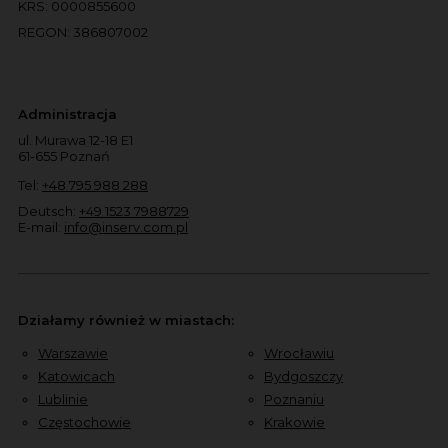
KRS: 0000855600
REGON: 386807002
Administracja
ul. Murawa 12-18 E1
61-655 Poznań
Tel:
+48 795 988 288
Deutsch:
+49 1523 7988729
E-mail:
info@inserv.com.pl
Działamy również w miastach:
Warszawie
Wrocławiu
Katowicach
Bydgoszczy
Lublinie
Poznaniu
Częstochowie
Krakowie