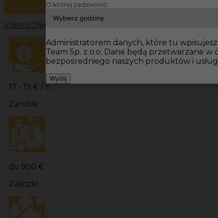
O której zadzwonić:
InServ
Oferty pracy
Praca ziemne Niemcy
Praca ziemne
Administratorem danych, które tu wpisujesz 
Team Sp. z o.o. Dane będą przetwarzane w 
bezpośredniego naszych produktów i usług
Wyślij
17 - 19 € / h
Zarobki
do 900 €
Zaliczki