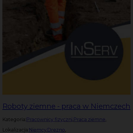
Roboty ziemne - praca w Niemczech
Kategoria:
Pracownicy fizyczni
,
Praca ziemne
,
Lokalizacja:
Niemcy
,
Drezno
,