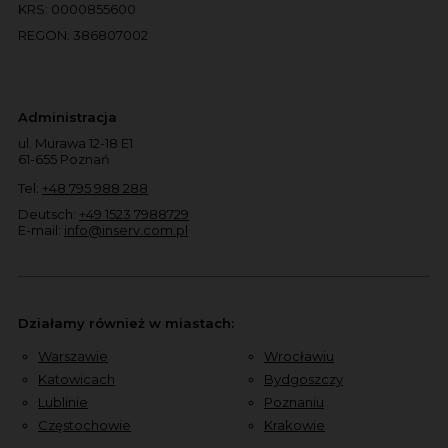
KRS: 0000855600
REGON: 386807002
Administracja
ul. Murawa 12-18 E1
61-655 Poznań
Tel:
+48 795 988 288
Deutsch:
+49 1523 7988729
E-mail:
info@inserv.com.pl
Działamy również w miastach:
Warszawie
Wrocławiu
Katowicach
Bydgoszczy
Lublinie
Poznaniu
Częstochowie
Krakowie