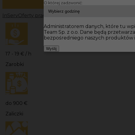
O której zadzwonić:
InServ
Oferty pracy
Prace wykończeniowe Niemcy
Prac
Administratorem danych, które tu wpis
Team Sp. z o.o. Dane będą przetwarz
bezpośredniego naszych produktów i
Wyślij
17 - 19 € / h
Zarobki
do 900 €
Zaliczki