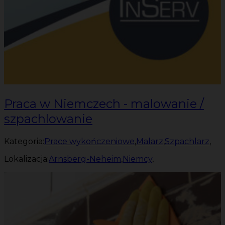
Praca w Niemczech - malowanie /
szpachlowanie
Kategoria:
Prace wykończeniowe
,
Malarz
,
Szpachlarz
,
Lokalizacja:
Arnsberg-Neheim
,
Niemcy
,