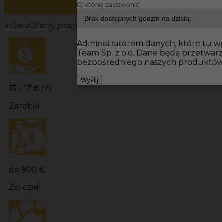
O której zadzwonić:
InServ
Oferty pracy
Prace wykończeniowe Niemcy
Prac
Administratorem danych, które tu wp
Team Sp. z o.o. Dane będą przetwa
bezpośredniego naszych produktów 
Wyślij
15 - 17 € / h
Zarobki
do 900 €
Zaliczki