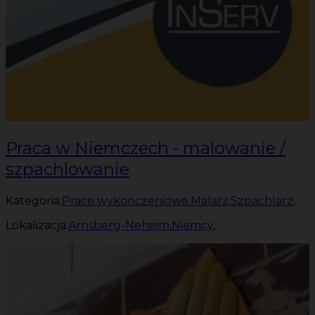
Praca w Niemczech - malowanie /
szpachlowanie
Kategoria:
Prace wykończeniowe
,
Malarz
,
Szpachlarz
,
Lokalizacja:
Arnsberg-Neheim
,
Niemcy
,