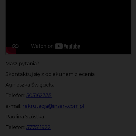
Masz pytania?
Skontaktuj się z opiekunem zlecenia
Agnieszka Święcicka
Telefon:
505162335
e-mail:
rekrutacja@inserv.com.pl
Paulina Szóstka
Telefon:
577511922