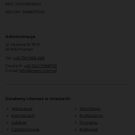
KRS: 0000855600
REGON: 386807002
Administracja
ul. Murawa 12-18 E1
61-655 Poznań
Tel:
+48 795 988 288
Deutsch:
+49 1523 7988729
E-mail:
info@inserv.com.pl
Działamy również w miastach:
Warszawie
Wrocławiu
Katowicach
Bydgoszczy
Lublinie
Poznaniu
Częstochowie
Krakowie