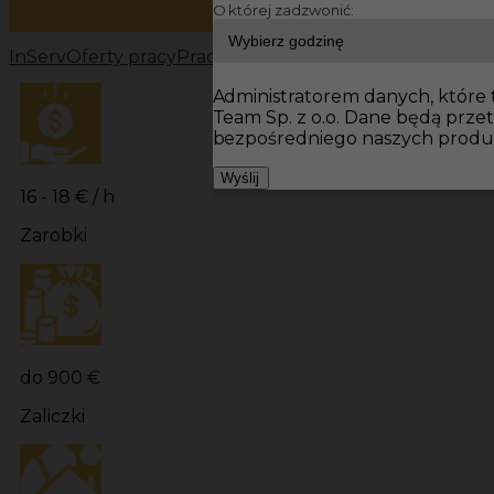
O której zadzwonić:
InServ
Oferty pracy
Prace wykończeniowe Niemcy
Prac
Administratorem danych, które t
Team Sp. z o.o. Dane będą prz
bezpośredniego naszych produk
Wyślij
16 - 18 € / h
Zarobki
do 900 €
Zaliczki