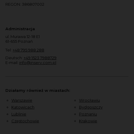
REGON: 386807002
Administracja
ul. Murawa 12-18 E1
61-655 Poznań
Tel:
+48 795 988 288
Deutsch:
+49 1523 7988729
E-mail:
info@inserv.com.pl
Działamy również w miastach:
Warszawie
Wrocławiu
Katowicach
Bydgoszczy
Lublinie
Poznaniu
Częstochowie
Krakowie