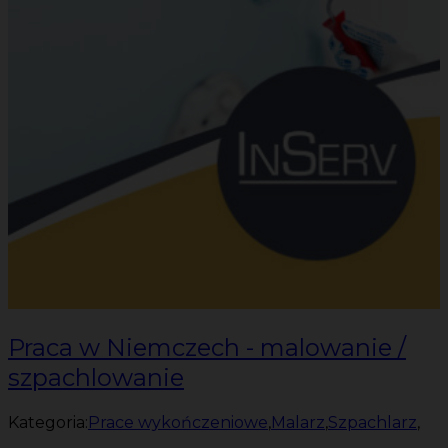
Praca w Niemczech - malowanie /
szpachlowanie
Kategoria:
Prace wykończeniowe
,
Malarz
,
Szpachlarz
,