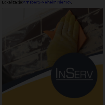
Lokalizacja:
Arnsberg-Neheim
,
Niemcy
,