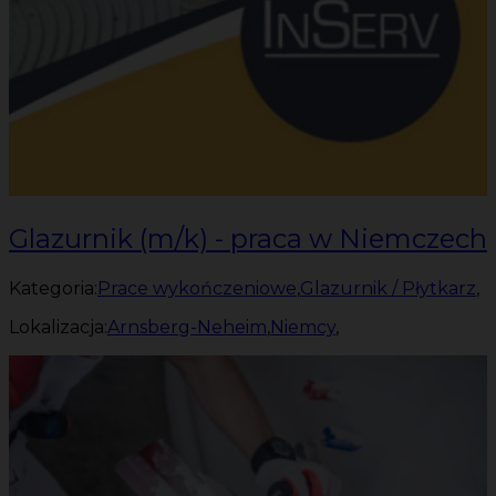
Glazurnik (m/k) - praca w Niemczech
Kategoria:
Prace wykończeniowe
,
Glazurnik / Płytkarz
,
Lokalizacja:
Arnsberg-Neheim
,
Niemcy
,