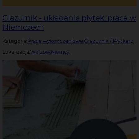
Glazurnik - układanie płytek: praca w
Niemczech
Kategoria:
Prace wykończeniowe
,
Glazurnik / Płytkarz
,
Lokalizacja:
Welzow
,
Niemcy
,