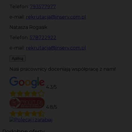
Telefon:
793577977
e-mail:
rekrutacja@inserv.com.pl
Natasza Rogasik
Telefon:
578722922
e-mail:
rekrutacja@inserv.com.pl
Aplikuj
Nasi pracownicy doceniają współpracę z nami!
4.3/5
4.8/5
Podobne oferty