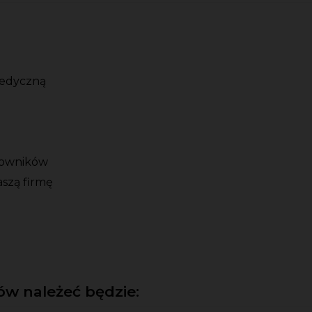
medyczną
cowników
aszą firmę
w należeć będzie: