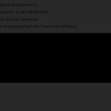
tałych pracowników
ązanych z zatrudnieniem
zna i bardzo sprawna
 dopasowanych do Twoich kwalifikacji