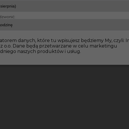
dzwonić:
awacz - praca w Niemczech
atorem danych, które tu wpisujesz będziemy My, czyli: I
 z o.o. Dane będą przetwarzane w celu marketingu
dniego naszych produktów i usług.