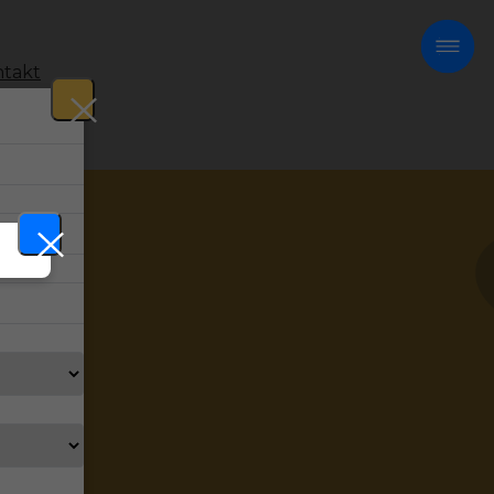
takt
!