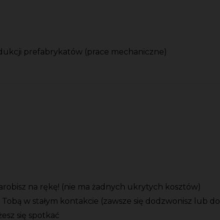
dukcji prefabrykatów (prace mechaniczne)
zarobisz na rękę! (nie ma żadnych ukrytych kosztów)
 Tobą w stałym kontakcie (zawsze się dodzwonisz lub d
esz się spotkać