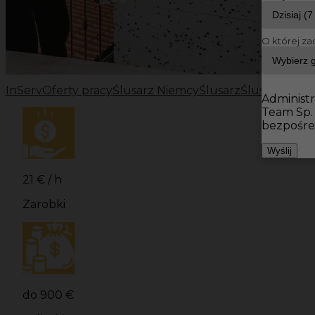
O której za
InServ
Oferty pracy
Ślusarz Niemcy
Ślusarz
Ślusarz / Sp
Administr
Team Sp.
bezpośre
Wyślij
21 € / h
Zarobki
do 900 €