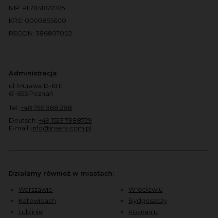
NIP: PL7831822725
KRS: 0000855600
REGON: 386807002
Administracja
ul. Murawa 12-18 E1
61-655 Poznań
Tel:
+48 795 988 288
Deutsch:
+49 1523 7988729
E-mail:
info@inserv.com.pl
Działamy również w miastach:
Warszawie
Wrocławiu
Katowicach
Bydgoszczy
Lublinie
Poznaniu