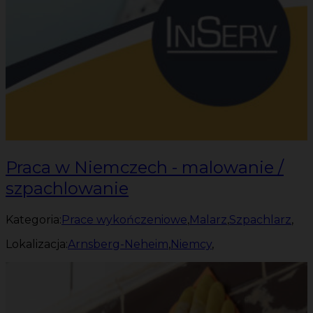
Praca w Niemczech - malowanie /
szpachlowanie
Kategoria:
Prace wykończeniowe
,
Malarz
,
Szpachlarz
,
Lokalizacja:
Arnsberg-Neheim
,
Niemcy
,