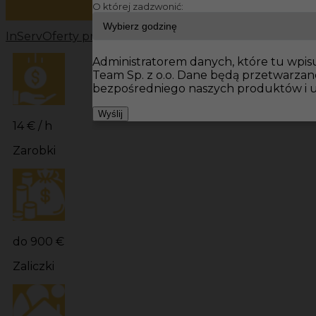
O której zadzwonić:
InServ
Oferty pracy
Prace wykończeniowe Niemcy
Prac
Administratorem danych, które tu wpisu
Team Sp. z o.o. Dane będą przetwarza
bezpośredniego naszych produktów i u
Wyślij
14 € / h
Zarobki
do 900 €
Zaliczki