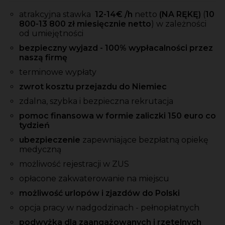
atrakcyjna stawka
12-14
€ /h
netto
(NA RĘKĘ)
(
10
800-13 800 zł miesięcznie netto
) w zależności
od umiejętności
bezpieczny wyjazd - 100% wypłacalności przez
naszą firmę
terminowe wypłaty
zwrot kosztu przejazdu do Niemiec
zdalna, szybka i bezpieczna rekrutacja
pomoc finansowa w formie zaliczki 150 euro co
tydzień
ubezpieczenie
zapewniające bezpłatną opiekę
medyczną
możliwość rejestracji w ZUS
opłacone zakwaterowanie na miejscu
możliwość urlopów i zjazdów do Polski
opcja pracy w nadgodzinach - pełnopłatnych
podwyżka dla zaangażowanych i rzetelnych