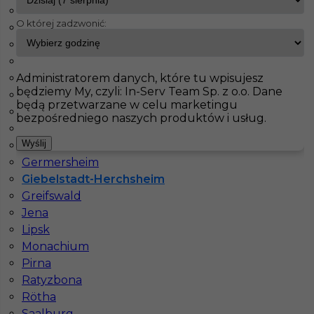
Augsburg
O której zadzwonić:
Berlin
InServ
Oferty pracy
Betoniarz
Giebelstadt-Herchsheim
Chemnitz
Dessau-Roßlau
Pokaż filtr
Administratorem danych, które tu wpisujesz
Essen
będziemy My, czyli: In-Serv Team Sp. z o.o. Dane
Frankfurt
będą przetwarzane w celu marketingu
Freinsheim
bezpośredniego naszych produktów i usług.
Gaimersheim
Wyślij
Garmisch-Partenkirchen
Germersheim
Giebelstadt-Herchsheim
Greifswald
Jena
Murarz betoniarz praca Niemcy
Lipsk
Monachium
Kategoria
Prace budowlane
,
Betoniarz
,
Murarz
,
Pirna
Zbrojarz
Ratyzbona
Lokalizacja
Niemcy
,
Giebelstadt-Herchsheim
Rötha
Wymagane języki
Niemiecki komunikatywny
Saalburg