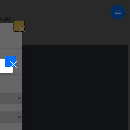
takt
!