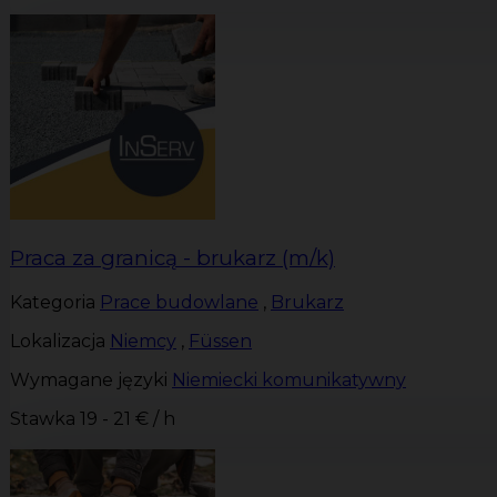
Praca za granicą - brukarz (m/k)
Kategoria
Prace budowlane
,
Brukarz
Lokalizacja
Niemcy
,
Füssen
Wymagane języki
Niemiecki komunikatywny
Stawka
19 - 21 € / h