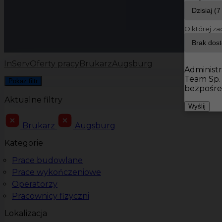
O której za
InServ
Oferty pracy
Brukarz
Augsburg
Administr
Team Sp.
Pokaż filtr
bezpośre
Aktualne filtry
Wyślij
Brukarz
Augsburg
Kategorie
Prace budowlane
Prace wykończeniowe
Operatorzy
Pracownicy fizyczni
Lokalizacja