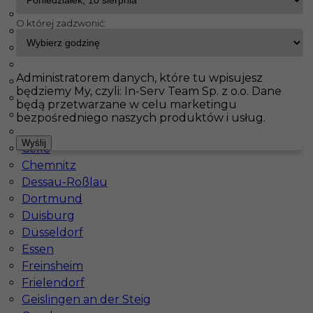
Aachen
O której zadzwonić:
Augsburg
InServ
Oferty pracy
Szpachlarz
Augsburg
Benneckenstein
Pokaż filtr
Berlin
Administratorem danych, które tu wpisujesz
Bochum
będziemy My, czyli: In-Serv Team Sp. z o.o. Dane
Bonn
będą przetwarzane w celu marketingu
Boppard
bezpośredniego naszych produktów i usług.
Brilon
Wyślij
Celle
Chemnitz
Dessau-Roßlau
Dortmund
Duisburg
Regipsy - szpachlowanie: praca w Niemczech
Düsseldorf
bez języka
Essen
Freinsheim
Kategoria
Prace wykończeniowe
,
Monter Płyt GK
,
Szpachlarz
Frielendorf
Geislingen an der Steig
Lokalizacja
Niemcy
,
Augsburg