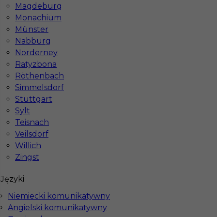
Wymagane języki
Niemiecki komunikatywny
,
Magdeburg
Angielski komunikatywny
Monachium
Münster
Stawka
15 - 17 € / h
Nabburg
Norderney
Ratyzbona
Röthenbach
Simmelsdorf
Stuttgart
Sylt
Teisnach
Veilsdorf
Willich
Regipsiarz praca bez języka Niemcy
Zingst
Kategoria
Prace wykończeniowe
,
Monter Płyt GK
,
Szpachlarz
Języki
Lokalizacja
Niemcy
,
Augsburg
Niemiecki komunikatywny
Angielski komunikatywny
Wymagane języki
Bez języka