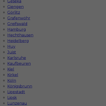
Geseka
Wymagane języki
Bez języka
Giengen
Görlitz
Stawka
15 - 17 € / h
Grafenwöhr
Greifswald
Hamburg
Hechthausen
Heidelberg
Huy
Juist
Karlsruhe
Kaufbeuren
Kiel
Praca w Niemczech dla Regipsiarza /
Kirkel
Szpachlarza
Köln
Königsbrunn
Kategoria
Prace wykończeniowe
,
Monter Płyt GK
,
Szpachlarz
Lippstadt
Lipsk
Lokalizacja
Niemcy
,
Augsburg
,
Celle
Lunzenau