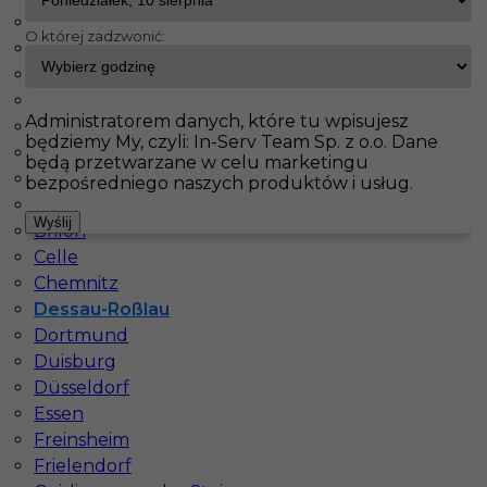
Weilerswist
O której zadzwonić:
Aachen
InServ
Oferty pracy
Szpachlarz
Dessau-Roßlau
Augsburg
Pokaż filtr
Benneckenstein
Administratorem danych, które tu wpisujesz
Berlin
będziemy My, czyli: In-Serv Team Sp. z o.o. Dane
Bochum
będą przetwarzane w celu marketingu
Bonn
bezpośredniego naszych produktów i usług.
Boppard
Wyślij
Brilon
Celle
Chemnitz
Dessau-Roßlau
Dortmund
Malarz - praca za granicą w Niemczech
Duisburg
Düsseldorf
Kategoria
Prace wykończeniowe
,
Malarz
,
Szpachlarz
,
Tapeciarz
Essen
Freinsheim
Lokalizacja
Niemcy
,
Dessau-Roßlau
Frielendorf
Wymagane języki
Niemiecki komunikatywny