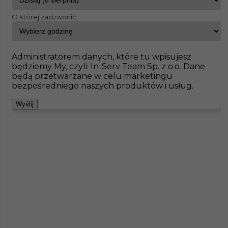
O której zadzwonić:
InServ
Oferty pracy
Brukarz
Bad Friedrichshall
Pokaż filtr
Brak ofert pod wskazane kryteria
Administratorem danych, które tu wpisujesz
będziemy My, czyli: In-Serv Team Sp. z o.o. Dane
Zobacz też
będą przetwarzane w celu marketingu
bezpośredniego naszych produktów i usług.
Wyślij
Prace brukarskie w Niemczech
Kategoria
Prace budowlane
,
Brukarz