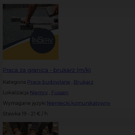
Praca za granicą - brukarz (m/k)
Kategoria
Prace budowlane
,
Brukarz
Lokalizacja
Niemcy
,
Füssen
Wymagane języki
Niemiecki komunikatywny
Stawka
19 - 21 € / h