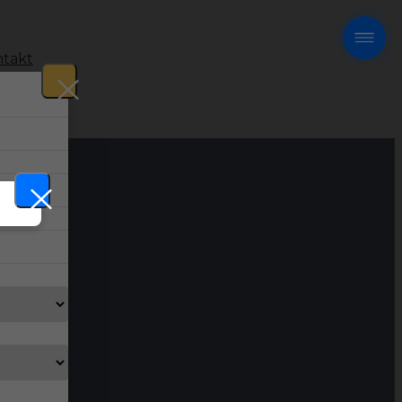
takt
!