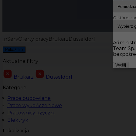
O której za
InServ
Oferty pracy
Brukarz
Düsseldorf
Administr
Team Sp.
Pokaż filtr
bezpośre
Aktualne filtry
Wyślij
Brukarz
Düsseldorf
Kategorie
Prace budowlane
Prace wykończeniowe
Pracownicy fizyczni
Elektryk
Lokalizacja