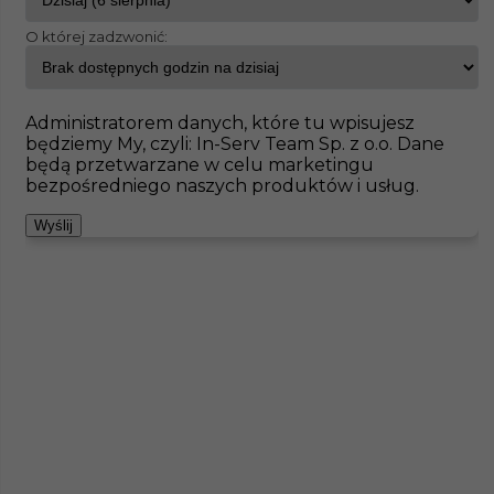
O której zadzwonić:
InServ
Oferty pracy
Brukarz
Meiningen
Pokaż filtr
Brak ofert pod wskazane kryteria
Administratorem danych, które tu wpisujesz
będziemy My, czyli: In-Serv Team Sp. z o.o. Dane
Zobacz też
będą przetwarzane w celu marketingu
bezpośredniego naszych produktów i usług.
Wyślij
Praca za granicą - brukarz (m/k)
Kategoria
Prace budowlane
,
Brukarz