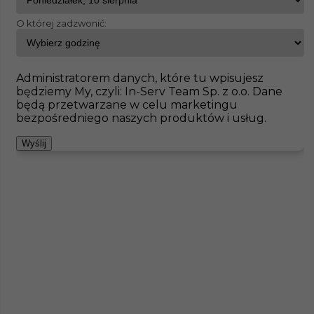
O której zadzwonić:
InServ
Oferty pracy
Brukarz
Recke
Pokaż filtr
Brak ofert pod wskazane kryteria
Administratorem danych, które tu wpisujesz
będziemy My, czyli: In-Serv Team Sp. z o.o. Dane
Zobacz też
będą przetwarzane w celu marketingu
bezpośredniego naszych produktów i usług.
Wyślij
Praca za granicą - brukarz (m/k)
Kategoria
Prace budowlane
,
Brukarz