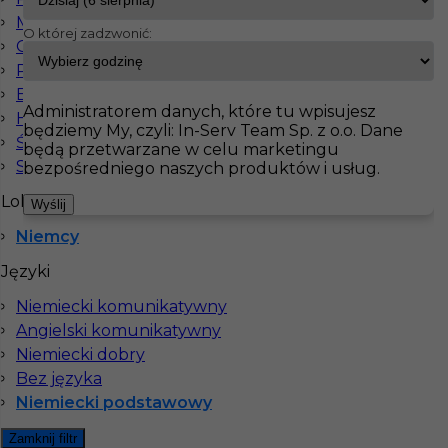
Monterzy
O której zadzwonić:
Operatorzy
InServ
Oferty pracy
Dekarz
Niemcy
Pracownicy fizyczni
Pokaż filtr
Elektryk
Administratorem danych, które tu wpisujesz
Hydraulik
będziemy My, czyli: In-Serv Team Sp. z o.o. Dane
Ślusarz
będą przetwarzane w celu marketingu
Spawacz
bezpośredniego naszych produktów i usług.
Lokalizacja
Wyślij
Niemcy
Języki
Niemiecki komunikatywny
Praca za granicą dla dekarza
Angielski komunikatywny
Niemiecki dobry
Kategoria
Prace budowlane
,
Dekarz
Bez języka
Lokalizacja
Niemcy
,
Köln
Niemiecki podstawowy
Wymagane języki
Angielski komunikatywny
,
Zamknij filtr
Niemiecki podstawowy