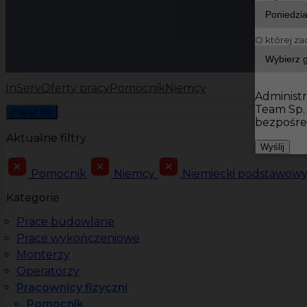
O której za
InServ
Oferty pracy
Pomocnik
Niemcy
Administr
Team Sp.
Pokaż filtr
bezpośre
Aktualne filtry
Wyślij
Pomocnik
Niemcy
Niemiecki podstawow
Kategorie
Prace budowlane
Prace wykończeniowe
Monterzy
Operatorzy
Pracownicy fizyczni
Pomocnik