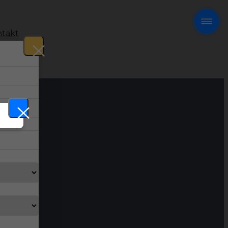
takt
!