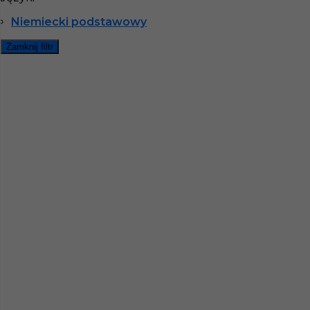
Wymagane języki
Niemiecki podstawowy
Niemiecki podstawowy
Stawka
12 - 14 € / h
Zamknij filtr
1
Znaleziono 1 wyników
Najczęściej zadawane pytania (FAQ)
Jak znaleźć pracę za granicą?
Czy praca Niemcy na budowie nadal się
opłaca przy obecnych kosztach życia?