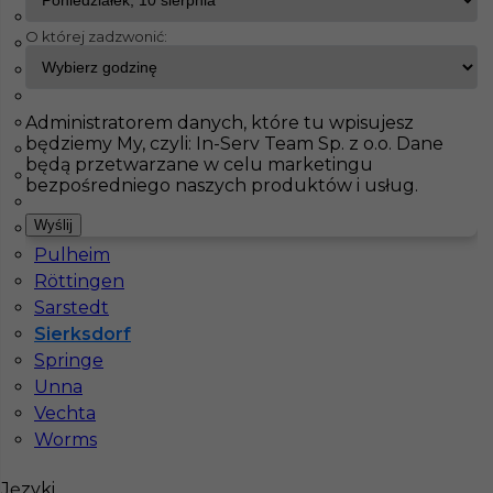
Bad Bevensen
O której zadzwonić:
Berlin
InServ
Oferty pracy
Pomocnik
Sierksdorf
Blaustein
Garmisch-Partenkirchen
Pokaż filtr
Administratorem danych, które tu wpisujesz
Hagen
będziemy My, czyli: In-Serv Team Sp. z o.o. Dane
Hamburg
będą przetwarzane w celu marketingu
Hanower
bezpośredniego naszych produktów i usług.
Monachium
Wyślij
Passau
Pulheim
Röttingen
Sarstedt
Sierksdorf
Pomocnik brukarza praca za granicą -
Springe
wymagany język
Unna
Vechta
Kategoria
Prace budowlane
,
Pracownicy fizyczni
,
Worms
Pomocnik
Lokalizacja
Niemcy
,
Hamburg
,
Sierksdorf
,
Vechta
Języki