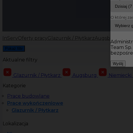
O której za
InServ
Oferty pracy
Glazurnik / Płytkarz
Augsburg
Administr
Team Sp.
Pokaż filtr
bezpośre
Aktualne filtry
Wyślij
Glazurnik / Płytkarz
Augsburg
Niemiecki
Kategorie
Prace budowlane
Prace wykończeniowe
Glazurnik / Płytkarz
Lokalizacja