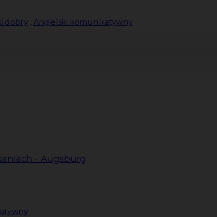
i dobry
,
Angielski komunikatywny
kaniach - Augsburg
katywny