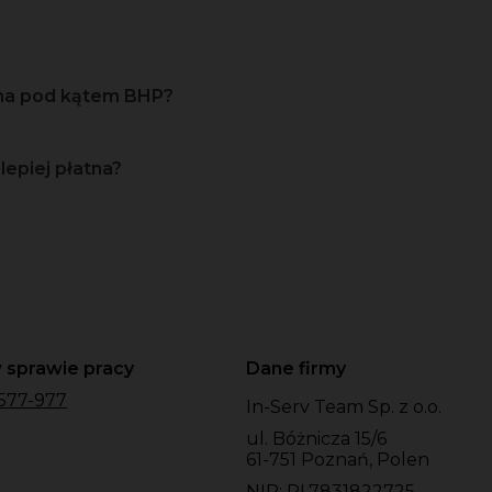
zna pod kątem BHP?
lepiej płatna?
 sprawie pracy
Dane firmy
577-977
In-Serv Team Sp. z o.o.
ul. Bóżnicza 15/6
61-751 Poznań, Polen
NIP: PL7831822725