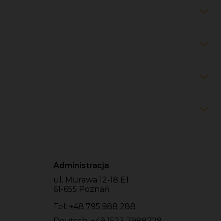
Administracja
ul. Murawa 12-18 E1
61-655 Poznań
Tel:
+48 795 988 288
Deutsch:
+49 1523 7988729