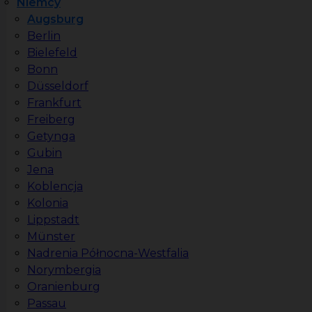
Niemcy
Augsburg
Berlin
Bielefeld
Bonn
Düsseldorf
Frankfurt
Freiberg
Getynga
Gubin
Jena
Koblencja
Kolonia
Lippstadt
Münster
Nadrenia Północna-Westfalia
Norymbergia
Oranienburg
Passau