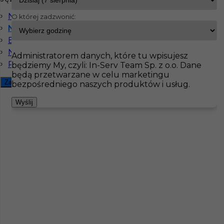
Niemiecki komunikatywny
O której zadzwonić:
InServ
Oferty pracy
Hydraulik
Niemcy
Niemiecki dobry
Bez języka
Pokaż filtr
Niemiecki podstawowy
Administratorem danych, które tu wpisujesz
Rosyjski komunikatywny
będziemy My, czyli: In-Serv Team Sp. z o.o. Dane
będą przetwarzane w celu marketingu
Zamknij filtr
bezpośredniego naszych produktów i usług.
Wyślij
Hydraulik - instalator wod/kan/gaz praca
zagranica
Kategoria
Hydraulik
Lokalizacja
Niemcy
,
Wilnsdorf