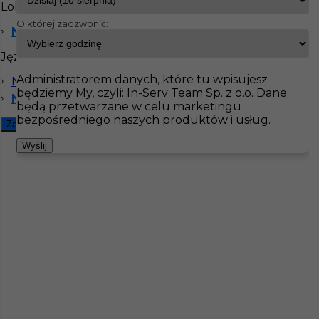
Lokalizacja
O której zadzwonić:
Niemcy
InServ
Oferty pracy
Monter kominków
Niemcy
Języki
Pokaż filtr
Administratorem danych, które tu wpisujesz
Niemiecki komunikatywny
będziemy My, czyli: In-Serv Team Sp. z o.o. Dane
Niemiecki dobry
będą przetwarzane w celu marketingu
bezpośredniego naszych produktów i usług.
Zamknij filtr
Wyślij
Monter kominków praca za granicą
Kategoria
Monterzy
,
Monter kominków
Lokalizacja
Niemcy
,
Ratyzbona
Wymagane języki
Niemiecki dobry
,
Niemiecki
komunikatywny