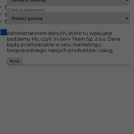
Niemiecki komunikatywny
O której zadzwonić:
Angielski komunikatywny
InServ
Oferty pracy
Lakiernik
Mühlhausen
Niemiecki dobry
Pokaż filtr
Zamknij filtr
Administratorem danych, które tu wpisujesz
będziemy My, czyli: In-Serv Team Sp. z o.o. Dane
będą przetwarzane w celu marketingu
bezpośredniego naszych produktów i usług.
Wyślij
Praca zagranica lakiernik przemysłowy
Kategoria
Prace wykończeniowe
,
Lakiernik
Lokalizacja
Niemcy
,
Mühlhausen
Wymagane języki
Angielski komunikatywny
,
Niemiecki komunikatywny
,
Niemiecki dobry