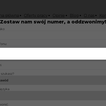
na główna
Oferty pracy
Opinie
Blog
O nas
Kon
Zostaw nam swój numer, a oddzwonimy
isko
fonu:
usen Niemiecki dobry
?:
y szukasz?
języka
wonić: