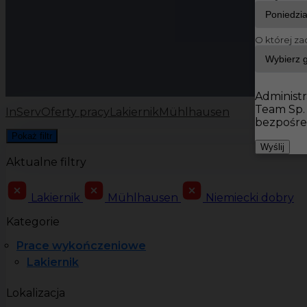
O której za
Administr
Team Sp.
InServ
Oferty pracy
Lakiernik
Mühlhausen
bezpośre
Pokaż filtr
Wyślij
Aktualne filtry
Lakiernik
Mühlhausen
Niemiecki dobry
Kategorie
Prace wykończeniowe
Lakiernik
Lokalizacja