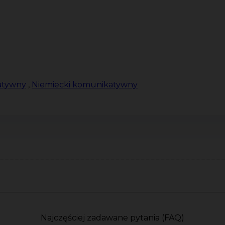
atywny
,
Niemiecki komunikatywny
Najczęściej zadawane pytania (FAQ)