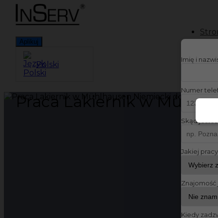
Stro
Aplikuj
Imię i nazw
Polski
Numer tele
Praca Lakiernik w Mühlha
Skąd jesteś
Jakiej prac
Znajomość 
Kiedy zadz