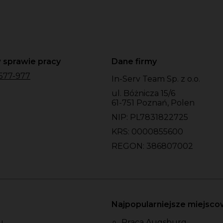
 sprawie pracy
Dane firmy
577-977
In-Serv Team Sp. z o.o.
ul. Bóżnicza 15/6
61-751 Poznań, Polen
NIP: PL7831822725
KRS: 0000855600
REGON: 386807002
Najpopularniejsze miejsc
u
Praca Augsburg