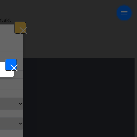
takt
!