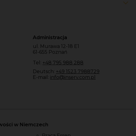
Administracja
ul. Murawa 12-18 E1
61-655 Poznań
Tel:
+48 795 988 288
Deutsch:
+49 1523 7988729
E-mail:
info@inserv.com.pl
owości w Niemczech
Praca Essen