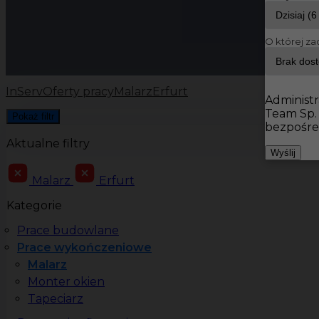
O której za
InServ
Oferty pracy
Malarz
Erfurt
Administr
Team Sp.
Pokaż filtr
bezpośre
Aktualne filtry
Wyślij
Malarz
Erfurt
Kategorie
Prace budowlane
Prace wykończeniowe
Malarz
Monter okien
Tapeciarz