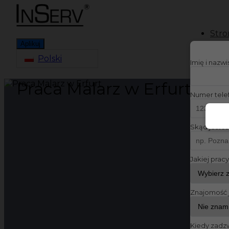
Stro
Aplikuj
Polski
Imię i nazw
Praca Malarz w Erfurt
Numer tele
Skąd jesteś
Jakiej prac
Znajomość 
Kiedy zadz