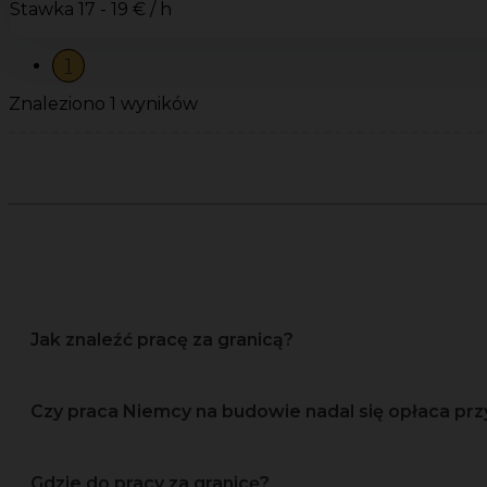
Stawka
17 - 19 € / h
1
Znaleziono 1 wyników
Jak znaleźć pracę za granicą?
Czy praca Niemcy na budowie nadal się opłaca prz
Gdzie do pracy za granicę?