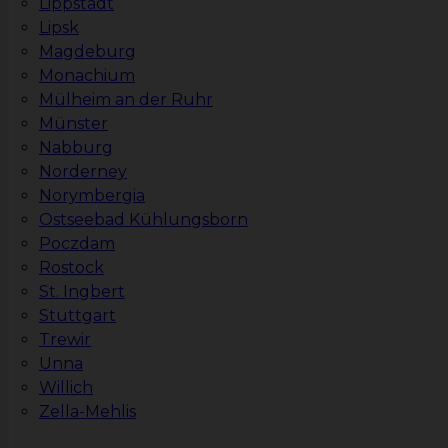
Lippstadt
Lipsk
Magdeburg
Monachium
Mülheim an der Ruhr
Münster
Nabburg
Norderney
Norymbergia
Ostseebad Kühlungsborn
Poczdam
Rostock
St. Ingbert
Stuttgart
Trewir
Unna
Willich
Zella-Mehlis