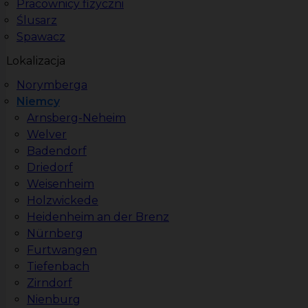
Pracownicy fizyczni
Ślusarz
Spawacz
Lokalizacja
Norymberga
Niemcy
Arnsberg-Neheim
Welver
Badendorf
Driedorf
Weisenheim
Holzwickede
Heidenheim an der Brenz
Nürnberg
Furtwangen
Tiefenbach
Zirndorf
Nienburg