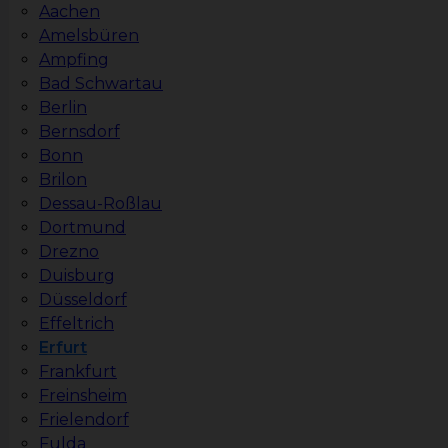
Aachen
Amelsbüren
Ampfing
Bad Schwartau
Berlin
Bernsdorf
Bonn
Brilon
Dessau-Roßlau
Dortmund
Drezno
Duisburg
Düsseldorf
Effeltrich
Erfurt
Frankfurt
Freinsheim
Frielendorf
Fulda