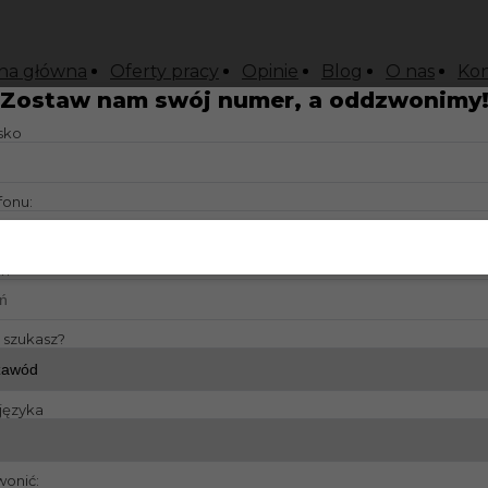
na główna
Oferty pracy
Opinie
Blog
O nas
Kon
Zostaw nam swój numer, a oddzwonimy
isko
fonu:
?:
y szukasz?
języka
wonić: