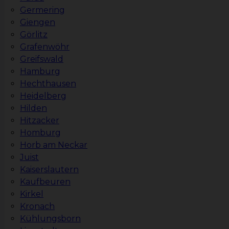
Germering
Giengen
Görlitz
Grafenwöhr
Greifswald
Hamburg
Hechthausen
Heidelberg
Hilden
Hitzacker
Homburg
Horb am Neckar
Juist
Kaiserslautern
Kaufbeuren
Kirkel
Kronach
Kühlungsborn