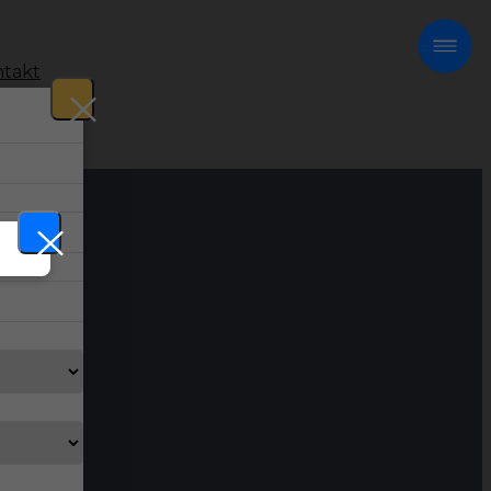
takt
!