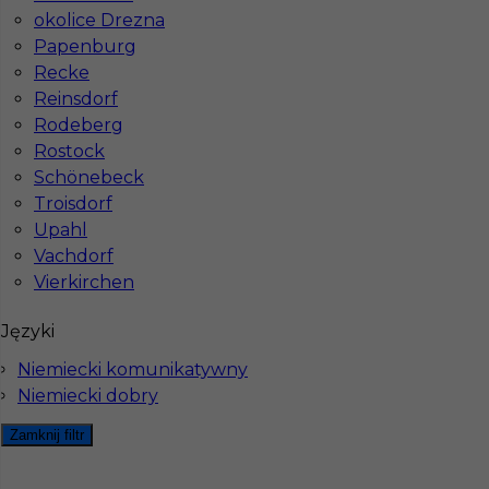
okolice Drezna
Stawka
14 - 16 € / h
Papenburg
Recke
1
Reinsdorf
Rodeberg
Znaleziono 1 wyników
Rostock
Schönebeck
Troisdorf
Upahl
Vachdorf
Vierkirchen
Najczęściej zadawane pytania (FAQ)
Języki
Jak znaleźć pracę za granicą?
Niemiecki komunikatywny
Niemiecki dobry
Czy praca Niemcy na budowie nadal się
Zamknij filtr
opłaca przy obecnych kosztach życia?