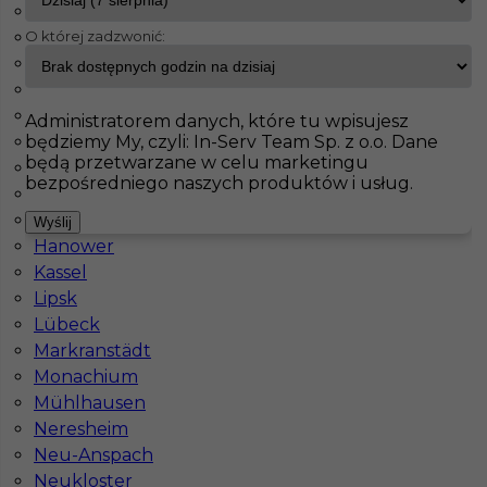
Friedland
O której zadzwonić:
Gaimersheim
InServ
Oferty pracy
Spawacz
Erfurt
Geratal
Germersheim
Pokaż filtr
Giengen
Administratorem danych, które tu wpisujesz
będziemy My, czyli: In-Serv Team Sp. z o.o. Dane
Görlitz
będą przetwarzane w celu marketingu
Grünow
bezpośredniego naszych produktów i usług.
Halle
Hamburg
Wyślij
Hanower
Kassel
Lipsk
Lübeck
Spawacz praca w Niemczech
Markranstädt
Monachium
Kategoria
Ślusarz
,
Spawacz
Mühlhausen
Lokalizacja
Niemcy
,
Erfurt
Neresheim
Neu-Anspach
Wymagane języki
Niemiecki komunikatywny
,
Neukloster
Niemiecki dobry