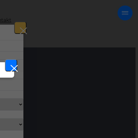
takt
!