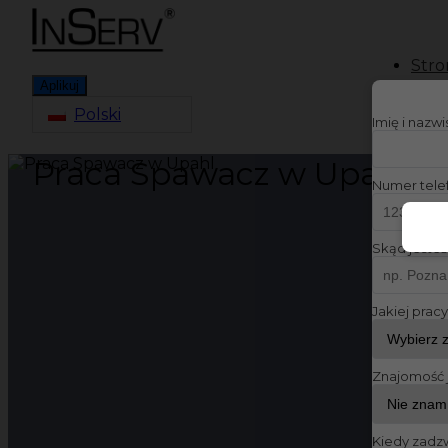
Stro
Aplikuj
Polski
Imię i nazw
Praca Spawacz w Upahl
Numer tele
Skąd jesteś
Jakiej prac
Znajomość 
Kiedy zadz