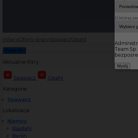
O której za
InServ
Oferty pracy
Spawacz
Upahl
Administr
Team Sp.
Pokaż filtr
bezpośre
Aktualne filtry
Wyślij
Spawacz
Upahl
Kategorie
Spawacz
Lokalizacja
Niemcy
Basdahl
Berlin