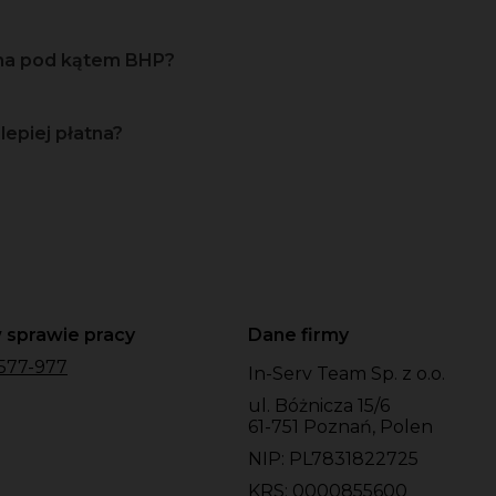
zna pod kątem BHP?
lepiej płatna?
 sprawie pracy
Dane firmy
577-977
In-Serv Team Sp. z o.o.
ul. Bóżnicza 15/6
61-751 Poznań, Polen
NIP: PL7831822725
KRS: 0000855600