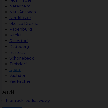
Mühlhausen
Neresheim
Neu-Anspach
Neukloster
okolice Drezna
Papenburg
Recke
Reinsdorf
Rodeberg
Rostock
Schönebeck
Troisdorf
Upahl
Vachdorf
Vierkirchen
Języki
Niemiecki podstawowy