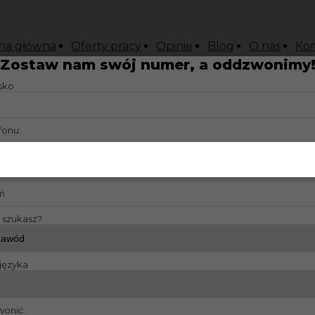
na główna
Oferty pracy
Opinie
Blog
O nas
Kon
Zostaw nam swój numer, a oddzwonimy
isko
fonu:
?:
y szukasz?
języka
wonić: