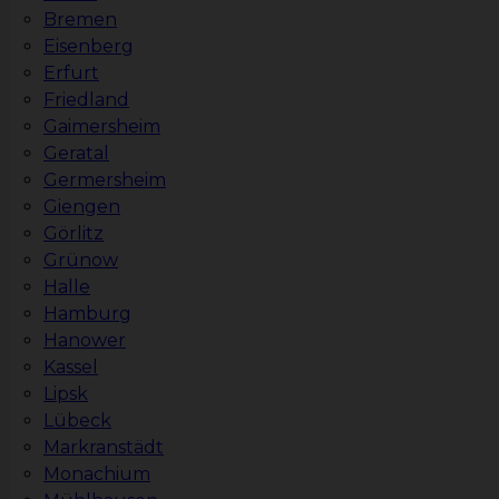
Bremen
Eisenberg
Erfurt
Friedland
Gaimersheim
Geratal
Germersheim
Giengen
Görlitz
Grünow
Halle
Hamburg
Hanower
Kassel
Lipsk
Lübeck
Markranstädt
Monachium