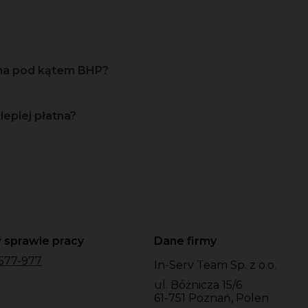
zna pod kątem BHP?
lepiej płatna?
 sprawie pracy
Dane firmy
577-977
In-Serv Team Sp. z o.o.
ul. Bóżnicza 15/6
61-751 Poznań, Polen