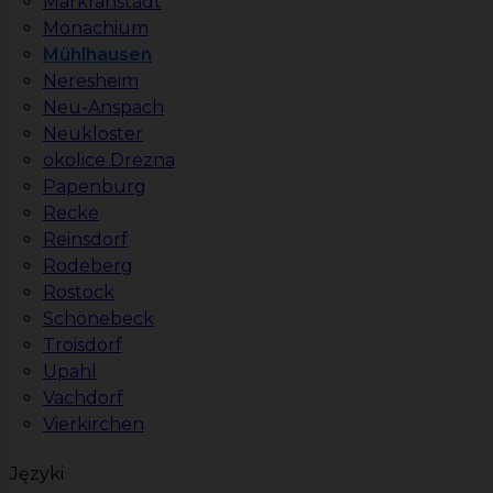
Markranstädt
Monachium
Mühlhausen
Neresheim
Neu-Anspach
Neukloster
okolice Drezna
Papenburg
Recke
Reinsdorf
Rodeberg
Rostock
Schönebeck
Troisdorf
Upahl
Vachdorf
Vierkirchen
Języki