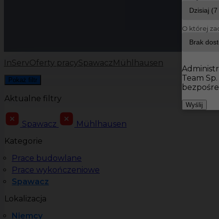
O której za
InServ
Oferty pracy
Spawacz
Mühlhausen
Administr
Team Sp.
Pokaż filtr
bezpośre
Aktualne filtry
Wyślij
Spawacz
Mühlhausen
Kategorie
Prace budowlane
Prace wykończeniowe
Spawacz
Lokalizacja
Niemcy