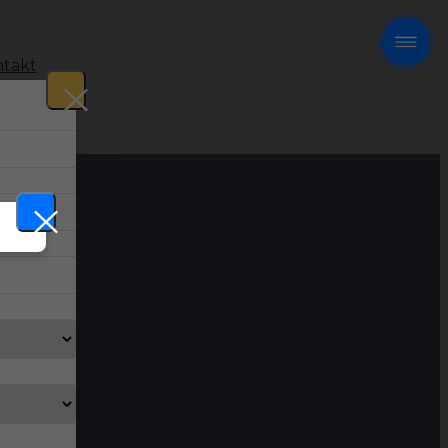
takt
!