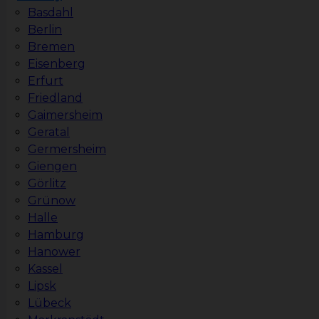
Basdahl
Berlin
Bremen
Eisenberg
Erfurt
Friedland
Gaimersheim
Geratal
Germersheim
Giengen
Görlitz
Grünow
Halle
Hamburg
Hanower
Kassel
Lipsk
Lübeck