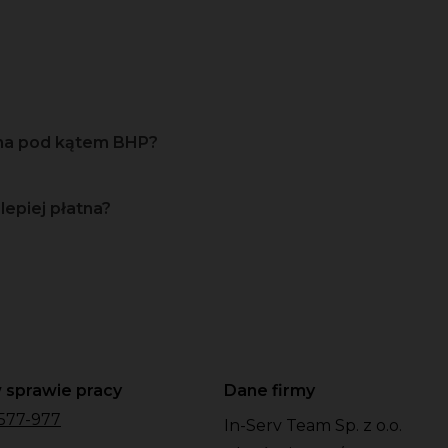
zna pod kątem BHP?
lepiej płatna?
 sprawie pracy
Dane firmy
577-977
In-Serv Team Sp. z o.o.