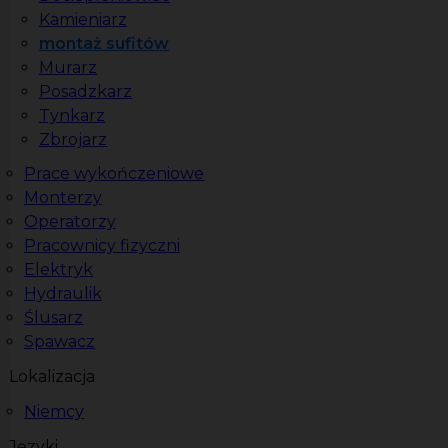
Kamieniarz
montaż sufitów
Murarz
Posadzkarz
Tynkarz
Zbrojarz
Prace wykończeniowe
Monterzy
Operatorzy
Pracownicy fizyczni
Elektryk
Hydraulik
Ślusarz
Spawacz
Lokalizacja
Niemcy
Języki