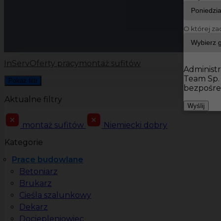
O której za
InServ
Oferty pracy
montaż sufitów
Administr
Team Sp.
Pokaż filtr
bezpośre
Aktualne filtry
Wyślij
montaż sufitów
Niemiecki dobry
Kategorie
Prace budowlane
Betoniarz
Brukarz
Cieśla szalunkowy
Dekarz
Dociepleniowiec