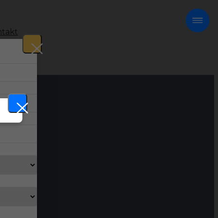
takt
!