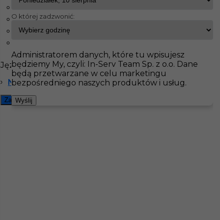
Münster
O której zadzwonić:
Sankt-Augustin
InServ
Oferty pracy
Monter drzwi
Selm
Selm
Wieseth
Pokaż filtr
Administratorem danych, które tu wpisujesz
będziemy My, czyli: In-Serv Team Sp. z o.o. Dane
Języki
będą przetwarzane w celu marketingu
Niemiecki komunikatywny
bezpośredniego naszych produktów i usług.
Zamknij filtr
Wyślij
Praca za granicą - monter okien
Kategoria
Prace wykończeniowe
,
Monter drzwi
,
Monter okien
Lokalizacja
Niemcy
,
Selm
Wymagane języki
Niemiecki komunikatywny