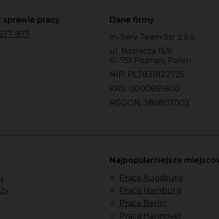
 sprawie pracy
Dane firmy
577-977
In-Serv Team Sp. z o.o.
ul. Bóżnicza 15/6
61-751 Poznań, Polen
NIP: PL7831822725
KRS: 0000855600
REGON: 386807002
Najpopularniejsze miejsc
u
Praca Augsburg
zy
Praca Hamburg
Praca Berlin
Praca Hannover