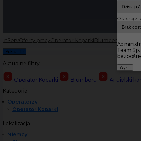
O której za
InServ
Oferty pracy
Operator Koparki
Blumberg
Administr
Team Sp.
Pokaż filtr
bezpośre
Aktualne filtry
Wyślij
Operator Koparki
Blumberg
Angielski k
Kategorie
Operatorzy
Operator Koparki
Lokalizacja
Niemcy